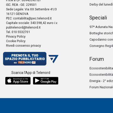
P.IVA e CF: 00945590107
Derby del lunedì
ISC. REA - GE: 229501
Sede Legale: Via XX Settembre 41/3
16121 GENOVA
Speciali
PEC:
contabilita@pec.telenord.it
Capitale sociale: 343.598,42 euro i.v.
97ª Adunata Naz
pubtelenord@telenord.it
Tel. 010 5532701
Botteghe storic
Privacy Policy
Capodanno con 
Cookie Policy
Rivedi consenso privacy
Convegno Reg4
Forum
Ecosostenibilita
Scarica l'App di Telenord
Ecosostenibilità
Energia - 2° edi
Forum Nazionale 