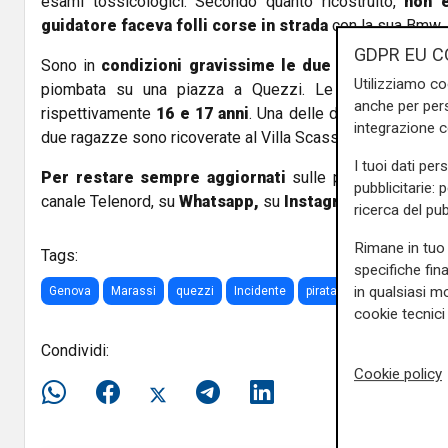
esami tossicologici. Secondo quanto ricostruito,
non e
guidatore faceva folli corse in strada
con la sua Bmw.
GDPR EU C
Sono in
condizioni gravissime le due ragazze travo
Utilizziamo co
piombata su una piazza a Quezzi. Le due giovani,
anche per pers
rispettivamente
16 e 17 anni
. Una delle due rischia
l'am
integrazione 
due ragazze sono ricoverate al Villa Scassi e al San Marti
I tuoi dati per
Per restare sempre aggiornati
sulle principali notizi
pubblicitarie: 
canale Telenord, su
Whatsapp,
su
Instagram
,
su
Youtub
ricerca del pub
Rimane in tuo 
Tags:
specifiche fin
in qualsiasi mo
Genova
Marassi
quezzi
Incidente
pirata
ragazzi
travol
cookie tecnici 
Condividi:
Cookie policy