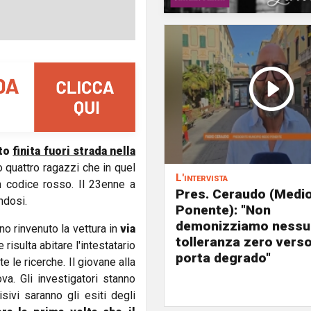
uto
finita fuori strada nella
to quattro ragazzi che in quel
L'intervista
 codice rosso. Il 23enne a
Pres. Ceraudo (Medi
ndosi.
Ponente): "Non
demonizziamo nessu
no rinvenuto la vettura in
via
tolleranza zero verso
e risulta abitare l'intestatario
porta degrado"
e le ricerche. Il giovane alla
va. Gli investigatori stanno
isivi saranno gli esiti degli