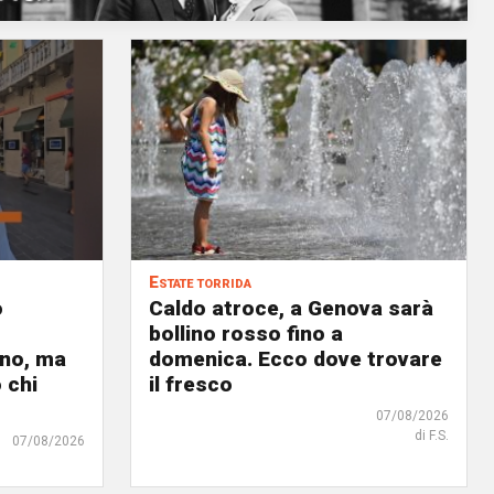
Estate torrida
o
Caldo atroce, a Genova sarà
bollino rosso fino a
no, ma
domenica. Ecco dove trovare
 chi
il fresco
07/08/2026
di F.S.
07/08/2026