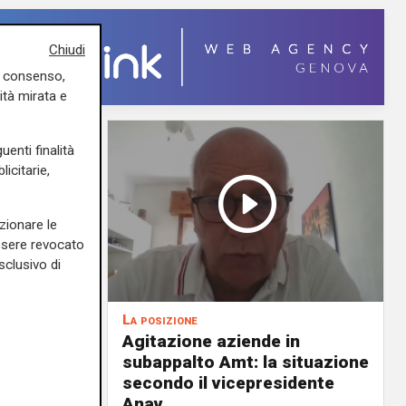
Chiudi
uo consenso,
ità mirata e
uenti finalità
icitarie,
zionare le
essere revocato
sclusivo di
La posizione
Agitazione aziende in
 milioni
subappalto Amt: la situazione
i rivi e
secondo il vicepresidente
Anav