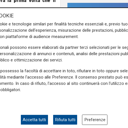
ra la prima volta che il
OOKIE
lte
dall'auto che ieri sera è
okie e tecnologie similari per finalità tecniche essenziali e, previo t
di cui una incinta
, hanno
onalizzazione dell'esperienza, misurazione delle prestazioni, pubblic
putazione della gamba
. Le
con piattaforme di audience measurement.
no.
sonali possono essere elaborati da partner terzi selezionati per le seg
e sulla Liguria seguiteci sul
personalizzazione di annunci e contenuti, analisi delle prestazioni pubbl
e
e su
Facebook
.
blico e ottimizzazione dei servizi.
possesso la facoltà di accettare in toto, rifiutare in toto oppure sele
alità mediante l'accesso alle Preferenze. Il consenso prestato può 
mento. In caso di rifiuto, l'accesso al sito continuerà con l'utilizzo e
ti
obbligatori.
Programma
Genova si prepara
all'autunno: oltre due
Accetta tutti
Rifiuta tutti
Preferenze
di euro per la pulizia d
torrenti