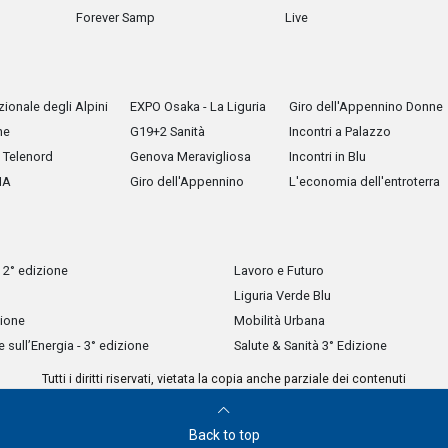
Forever Samp
Live
ionale degli Alpini
EXPO Osaka - La Liguria
Giro dell'Appennino Donne
he
G19+2 Sanità
Incontri a Palazzo
Telenord
Genova Meravigliosa
Incontri in Blu
IA
Giro dell'Appennino
L'economia dell'entroterra
 2° edizione
Lavoro e Futuro
Liguria Verde Blu
zione
Mobilità Urbana
sull’Energia - 3° edizione
Salute & Sanità 3° Edizione
Tutti i diritti riservati, vietata la copia anche parziale dei contenuti
Back to top