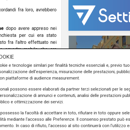
ordandi fra loro, avrebbero
ne
dopo avere appreso nei
'inchiesta per cui era stato
to fra l'altro effettuato nei
la squadra mobile che ora
OOKIE
okie e tecnologie similari per finalità tecniche essenziali e, previo t
avano con Rapuzzi. I tre agli
onalizzazione dell'esperienza, misurazione delle prestazioni, pubblic
stavano dormendo nelle
con piattaforme di audience measurement.
sonali possono essere elaborati da partner terzi selezionati per le seg
 contro la persona era stata
personalizzazione di annunci e contenuti, analisi delle prestazioni pubbl
Le novità
 si è ferito non era stato
blico e ottimizzazione dei servizi.
Ass. Viscogliosi a Te
al loro posto. Un particolare
"A Puntavagno un'area
possesso la facoltà di accettare in toto, rifiutare in toto oppure sele
spirante suicida in preda ad
posto di Mondobimbo
alità mediante l'accesso alle Preferenze. Il consenso prestato può 
se a lavare e riporre l'arma
pizzeria verrà abbatt
mento. In caso di rifiuto, l'accesso al sito continuerà con l'utilizzo e
nvece probabilmente è stato