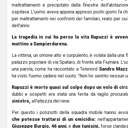
maltrattamenti e precipitato dalla finestra dell'abitazi
ospitava. L'uomo aveva appena appreso pochi giorni fa c
per maltrattamenti nei confronti dei familiari, reato per cui 
dell'anno.
La tragedia in cui ha perso la vita Rapuzzi è avve
mattino a Sampierdarena.
La vittima, un omone alto e corpulento, è volata dalla una 
palazzo popolare di via Spataro, di fronte alla Fiumara. L'
una parola, come ha raccontato a Telenord
Sandro Mazz
ha visto l'uomo cadere nel vuoto: "Non ho sentito nessun ur
Rapuzzi è morto quasi sul colpo dopo
un volo di cir
dubbi e sospetti era stata una ferita da taglio procura
sinistro,
all'altezza del rene.
Per questo i poliziotti della squadra mobile hanno avvi
che potesse trattarsi di un omicidio:
nell'appartamen
Giuseppe Burgio, 46 anni
, e
due tunisini,
forse clandest