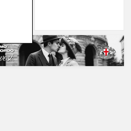
erà su
05/08/2026