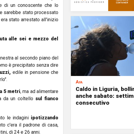
one di un conoscente che lo
he sarebbe stato processato
era stato arrestato all'inizio
nuta alle sei e mezzo del
finestra al secondo piano del
uomo è precipitato senza dire
uzzi,
edile in pensione che
lo".
Afa
Caldo in Liguria, boll
ca 5 metri
, ma ad alimentare
anche sabato: settim
ta da un coltello
sul fianco
consecutivo
ato le indagini
ipotizzando
to c'era il padrone di casa,
ini, di 24 e 26 anni.