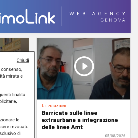
Chiudi
uo consenso,
ità mirata e
uenti finalità
icitarie,
Le posizioni
lenord:
Barricate sulle linee
 cani al
extraurbane a integrazione
zionare le
 2. La
delle linee Amt
essere revocato
uta,
sclusivo di
05/08/2026