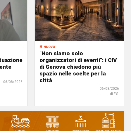
Rinnovo
n
"Non siamo solo
ituazione
organizzatori di eventi": i CIV
dente
di Genova chiedono più
spazio nelle scelte per la
città
06/08/2026
06/08/2026
di F.S.