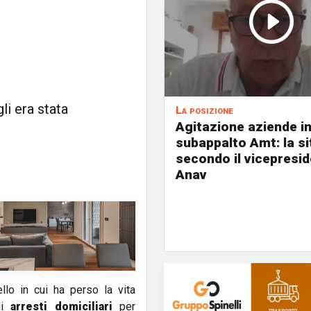
gli era stata
La posizione
Agitazione aziende i
subappalto Amt: la s
secondo il vicepresi
Anav
lo in cui ha perso la vita
i
arresti domiciliari
per