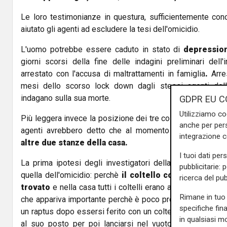
Le loro testimonianze in questura, sufficientemente conc
aiutato gli agenti ad escludere la tesi dell'omicidio.
L'uomo potrebbe essere caduto in stato di
depressio
giorni scorsi della fine delle indagini preliminari dell
arrestato con l'accusa di maltrattamenti in famiglia
.
Arres
mesi dello scorso lock down dagli stessi agenti del
indagano sulla sua morte.
GDPR EU C
Utilizziamo co
Più leggera invece la posizione dei tre coinqulini che abit
anche per pers
agenti avrebbero detto che al momento della tragedia
integrazione 
altre due stanze della casa.
I tuoi dati per
La prima ipotesi degli investigatori della sezione reati
pubblicitarie: 
quella dell'omicidio: perchè
il coltello con cui Rapuzzi
ricerca del pub
trovato
e nella casa tutti i coltelli erano apparentemente 
Rimane in tuo 
che appariva importante perchè è poco probabile che un a
specifiche fin
un raptus dopo essersi ferito con un coltello poi provedes
in qualsiasi mo
al suo posto per poi lanciarsi nel vuoto. Il coltello i