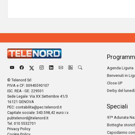
Programm
Agenda Liguria
Benvenuti in Lig
© Telenord Srl
Close UP
P.IVA e CF: 00945590107
Derby del lunedì
ISC. REA - GE: 229501
Sede Legale: Via XX Settembre 41/3
16121 GENOVA
Speciali
PEC:
contabilita@pec.telenord.it
Capitale sociale: 343.598,42 euro i.v.
97ª Adunata Naz
pubtelenord@telenord.it
Tel. 010 5532701
Botteghe storic
Privacy Policy
Capodanno con 
Cookie Policy