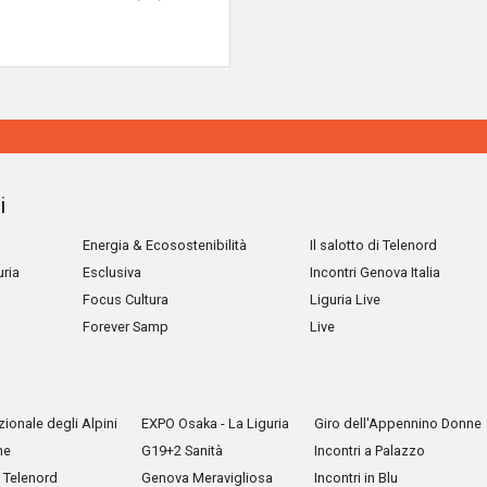
i
Energia & Ecosostenibilità
Il salotto di Telenord
uria
Esclusiva
Incontri Genova Italia
Focus Cultura
Liguria Live
Forever Samp
Live
ionale degli Alpini
EXPO Osaka - La Liguria
Giro dell'Appennino Donne
he
G19+2 Sanità
Incontri a Palazzo
Telenord
Genova Meravigliosa
Incontri in Blu