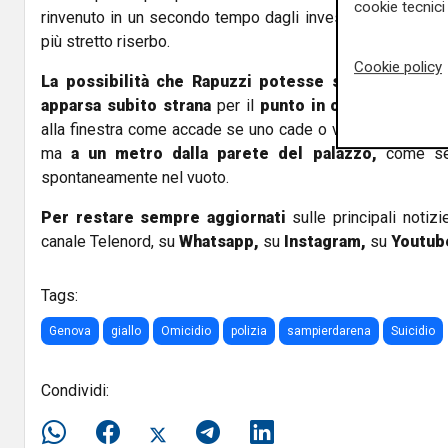
cookie tecnici 
rinvenuto in un secondo tempo dagli investigatori, che p
più stretto riserbo.
Cookie policy
La possibilità che Rapuzzi potesse stato spinto 
apparsa subito strana
per il
punto in cui è caduto il
alla finestra come accade se uno cade o viene spinto nel 
ma
a un metro dalla parete del palazzo,
come se 
spontaneamente nel vuoto.
Per restare sempre aggiornati
sulle principali notizi
canale Telenord, su
Whatsapp,
su
Instagram
,
su
Youtub
Tags:
Genova
giallo
Omicidio
polizia
sampierdarena
Suicidio
Condividi: