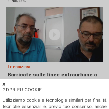
05/08/2026
Le posizioni
Barricate sulle linee extraurbane a
integrazione delle linee Amt
𝗫
05/08/2026
GDPR EU COOKIE
Utilizziamo cookie e tecnologie similari per finalità
tecniche essenziali e, previo tuo consenso, anche