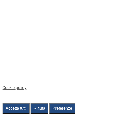
© Telenord Srl
P.IVA e CF: 00945590107 - ISC. REA - GE: 229501
Sede Legale: Via XX Settembre 41/3, 16121 GENOVA
PEC: contabilita@pec.telenord.it
Capitale sociale: 343.598,42 euro i.v.
Tutti i diritti riservati, vietata la copia anche parziale
dei contenuti
pubtelenord@telenord.it
Tel. 010 55 32 701
Informativa della privacy
|
Gestisci consenso
Cookie policy
Accetta tutti
Rifiuta
Preferenze