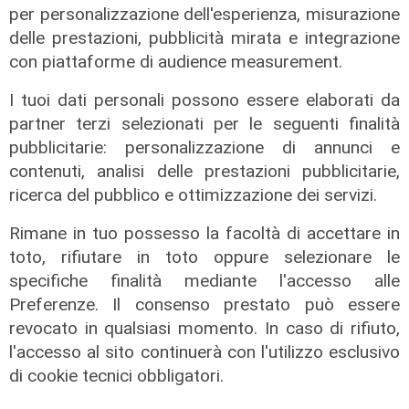
per personalizzazione dell'esperienza, misurazione
delle prestazioni, pubblicità mirata e integrazione
con piattaforme di audience measurement.
I tuoi dati personali possono essere elaborati da
partner terzi selezionati per le seguenti finalità
pubblicitarie: personalizzazione di annunci e
contenuti, analisi delle prestazioni pubblicitarie,
ricerca del pubblico e ottimizzazione dei servizi.
Rimane in tuo possesso la facoltà di accettare in
toto, rifiutare in toto oppure selezionare le
L'impegno
specifiche finalità mediante l'accesso alle
Bassa Valbisagno riqualificata e
Preferenze. Il consenso prestato può essere
pulita: gli sforzi del presidente
revocato in qualsiasi momento. In caso di rifiuto,
Ivaldi
l'accesso al sito continuerà con l'utilizzo esclusivo
05/08/2026
di cookie tecnici obbligatori.