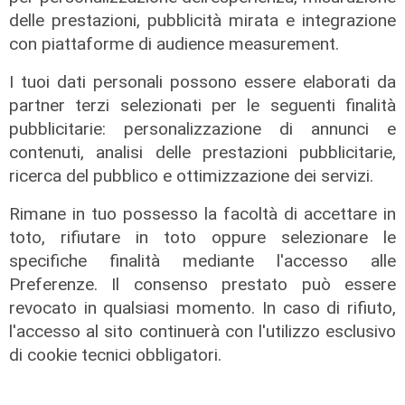
delle prestazioni, pubblicità mirata e integrazione
con piattaforme di audience measurement.
I tuoi dati personali possono essere elaborati da
partner terzi selezionati per le seguenti finalità
pubblicitarie: personalizzazione di annunci e
Rinnovo
contenuti, analisi delle prestazioni pubblicitarie,
"Non siamo solo organizzatori di
ricerca del pubblico e ottimizzazione dei servizi.
eventi": i CIV di Genova chiedono
più spazio nelle scelte per la città
Rimane in tuo possesso la facoltà di accettare in
toto, rifiutare in toto oppure selezionare le
06/08/2026
di F.S.
specifiche finalità mediante l'accesso alle
Preferenze. Il consenso prestato può essere
revocato in qualsiasi momento. In caso di rifiuto,
l'accesso al sito continuerà con l'utilizzo esclusivo
di cookie tecnici obbligatori.