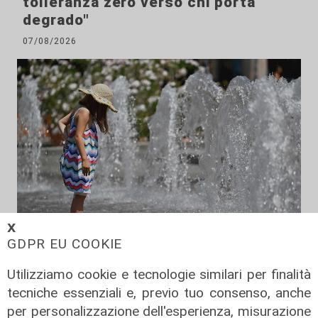
tolleranza zero verso chi porta
degrado"
07/08/2026
𝗫
GDPR EU COOKIE
Estate torrida
Utilizziamo cookie e tecnologie similari per finalità
Caldo atroce, a Genova sarà bollino
tecniche essenziali e, previo tuo consenso, anche
rosso fino a domenica. Ecco dove
per personalizzazione dell'esperienza, misurazione
trovare il fresco