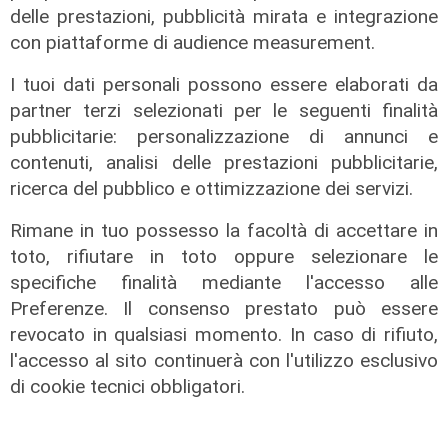
delle prestazioni, pubblicità mirata e integrazione
07/08/2026
con piattaforme di audience measurement.
di F.S.
I tuoi dati personali possono essere elaborati da
partner terzi selezionati per le seguenti finalità
pubblicitarie: personalizzazione di annunci e
contenuti, analisi delle prestazioni pubblicitarie,
ricerca del pubblico e ottimizzazione dei servizi.
Rimane in tuo possesso la facoltà di accettare in
toto, rifiutare in toto oppure selezionare le
specifiche finalità mediante l'accesso alle
Preferenze. Il consenso prestato può essere
Programma
revocato in qualsiasi momento. In caso di rifiuto,
l'accesso al sito continuerà con l'utilizzo esclusivo
Genova si prepara all'autunno: oltre
due milioni di euro per la pulizia di
di cookie tecnici obbligatori.
rivi e torrenti
07/08/2026