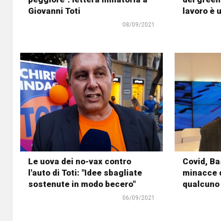
Giovanni Toti
lavoro è u
08/09/2021
Le uova dei no-vax contro
Covid, Ba
l'auto di Toti: "Idee sbagliate
minacce d
sostenute in modo becero"
qualcuno
06/09/2021