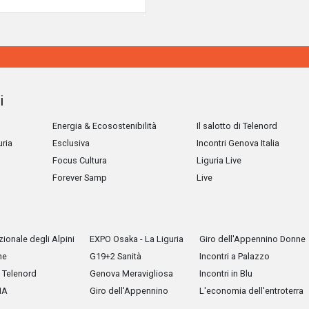
i
Energia & Ecosostenibilità
Il salotto di Telenord
uria
Esclusiva
Incontri Genova Italia
Focus Cultura
Liguria Live
Forever Samp
Live
ionale degli Alpini
EXPO Osaka - La Liguria
Giro dell'Appennino Donne
he
G19+2 Sanità
Incontri a Palazzo
Telenord
Genova Meravigliosa
Incontri in Blu
IA
Giro dell'Appennino
L'economia dell'entroterra