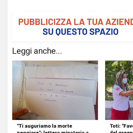
Leggi anche...
"Ti auguriamo la morte
Toti: "Fa
peggiore": lettera minatoria a
del green