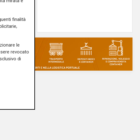
ità mirata e
erà su
uenti finalità
05/08/2026
icitarie,
zionare le
essere revocato
sclusivo di