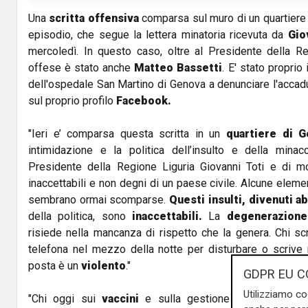
Una
scritta offensiva
comparsa sul muro di un quartiere 
episodio, che segue la lettera minatoria ricevuta da
Gio
mercoledì. In questo caso, oltre al Presidente della Reg
offese è stato anche
Matteo Bassetti
. E' stato proprio 
dell'ospedale San Martino di Genova a denunciare l'accad
sul proprio profilo
Facebook.
"Ieri e’ comparsa questa scritta in un
quartiere di 
intimidazione e la politica dell’insulto e della minac
Presidente della Regione Liguria
Giovanni Toti
e di molt
inaccettabili e non degni di un paese civile. Alcune elemen
sembrano ormai scomparse.
Questi insulti, divenuti ab
della politica, sono
inaccettabili.
La
degenerazione
risiede nella mancanza di rispetto che la genera. Chi s
telefona nel mezzo della notte per disturbare o scriv
posta è un
violento
."
GDPR EU C
Utilizziamo co
"Chi oggi sui
vaccini
e sulla gestione della
pandem