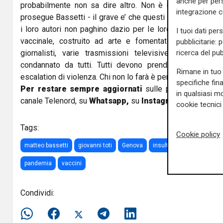
anche per pers
probabilmente non sa dire altro. Non è uno
scandalo
c
integrazione 
prosegue Bassetti - il grave e’ che questi comportamenti
i loro autori non paghino dazio per le loro sconcezze. I
I tuoi dati per
vaccinale, costruito ad arte e fomentato da alcuni polit
pubblicitarie: 
ricerca del pub
giornalisti, varie trasmissioni televisive e i social
condannato da tutti. Tutti devono prendere una
posiz
Rimane in tuo 
escalation di violenza. Chi non lo farà è perché ne è
respo
specifiche fin
Per restare sempre aggiornati
sulle principali notizi
in qualsiasi mo
canale Telenord, su
Whatsapp,
su
Instagram
,
su
Youtub
cookie tecnici 
Tags:
Cookie policy
matteo bassetti
giovanni toti
Genova
insulti
scritte
muro
pandemia
vaccini
Condividi: