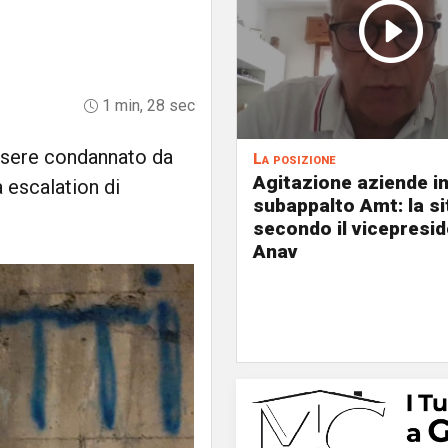
1 min, 28 sec
essere condannato da
La posizione
Agitazione aziende i
 escalation di
subappalto Amt: la s
secondo il vicepresi
Anav