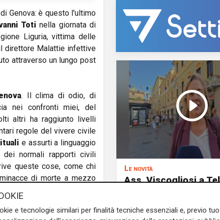
di Genova: è questo l'ultimo
vanni Toti
nella giornata di
ione Liguria, vittima delle
il direttore Malattie infettive
uto attraverso un lungo post
Genova
. Il clima di odio, di
cia nei confronti miei, del
i altri ha raggiunto livelli
tari regole del vivere civile
ituali
e assurti a linguaggio
dei normali rapporti civili
crive queste cose, come chi
Le novità
e minacce di morte a mezzo
Ass. Viscogliosi a Te
"A Puntavagno un'area
OOKIE
posto di Mondobimbo
okie e tecnologie similari per finalità tecniche essenziali e, previo t
pizzeria verrà abbatt
ia
dice e scrive oscenità,