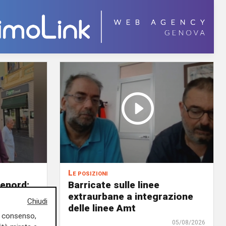
Le posizioni
lenord:
Barricate sulle linee
 cani al
extraurbane a integrazione
Chiudi
 2. La
delle linee Amt
uo consenso,
uta,
05/08/2026