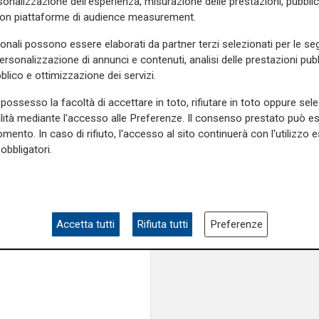
onalizzazione dell'esperienza, misurazione delle prestazioni, pubblic
ampia area si affacc
he tutto questo avvenga -
con piattaforme di audience measurement.
skate park"
 non destino
scalpore
e che
l
clima d’odio
sulla politica
sonali possono essere elaborati da partner terzi selezionati per le seg
ici, i loro giornali, alcuni
personalizzazione di annunci e contenuti, analisi delle prestazioni pubbl
blico e ottimizzazione dei servizi.
deve essere fermato
e
ione chiara
contro questa
possesso la facoltà di accettare in toto, rifiutare in toto oppure sele
nsabile e colluso
".
alità mediante l'accesso alle Preferenze. Il consenso prestato può 
e sulla Liguria seguiteci sul
mento. In caso di rifiuto, l'accesso al sito continuerà con l'utilizzo e
e
e su
Facebook
.
obbligatori.
covid
coronavirus
Accetta tutti
Rifiuta tutti
Preferenze