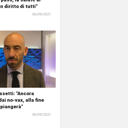
n diritto di tutti"
06/09/2021
ssetti: "Ancora
ai no-vax, alla fine
 piangerà"
06/09/2021