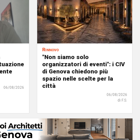
Rinnovo
n
"Non siamo solo
ituazione
organizzatori di eventi": i CIV
dente
di Genova chiedono più
spazio nelle scelte per la
città
06/08/2026
06/08/2026
di F.S.