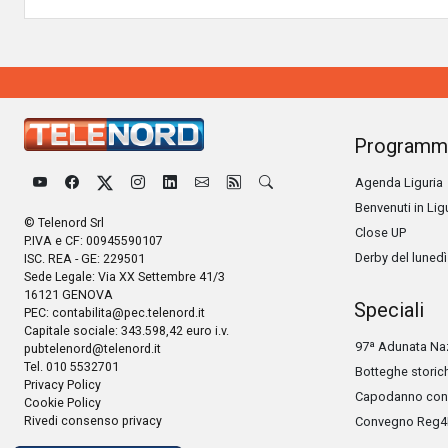
Programm
Agenda Liguria
Benvenuti in Lig
© Telenord Srl
Close UP
P.IVA e CF: 00945590107
Derby del lunedì
ISC. REA - GE: 229501
Sede Legale: Via XX Settembre 41/3
16121 GENOVA
Speciali
PEC:
contabilita@pec.telenord.it
Capitale sociale: 343.598,42 euro i.v.
97ª Adunata Naz
pubtelenord@telenord.it
Tel. 010 5532701
Botteghe storic
Privacy Policy
Capodanno con 
Cookie Policy
Rivedi consenso privacy
Convegno Reg4