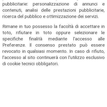
pubblicitarie: personalizzazione di annunci e
di Tiziana Cairati
contenuti, analisi delle prestazioni pubblicitarie,
ricerca del pubblico e ottimizzazione dei servizi.
Rimane in tuo possesso la facoltà di accettare in
toto, rifiutare in toto oppure selezionare le
specifiche finalità mediante l'accesso alle
Preferenze. Il consenso prestato può essere
revocato in qualsiasi momento. In caso di rifiuto,
l'accesso al sito continuerà con l'utilizzo esclusivo
di cookie tecnici obbligatori.
il video
Savona, coppia di daini a passeggio
lungo l'Aurelia fra Bergeggi e
Spotorno
13/04/2022