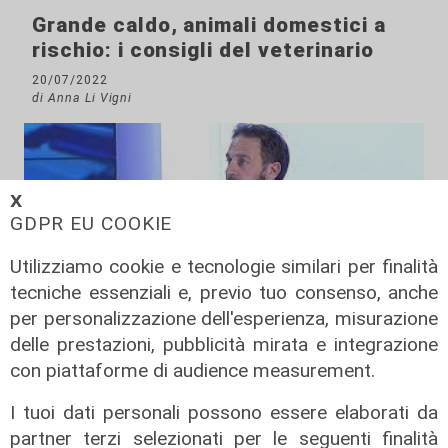
Grande caldo, animali domestici a
rischio: i consigli del veterinario
20/07/2022
di Anna Li Vigni
𝗫
GDPR EU COOKIE
Utilizziamo cookie e tecnologie similari per finalità
tecniche essenziali e, previo tuo consenso, anche
per personalizzazione dell'esperienza, misurazione
l'intervento
delle prestazioni, pubblicità mirata e integrazione
Genova, l'assessore Piana e
con piattaforme di audience measurement.
l'emergenza cinghiali: "Ampliare i
I tuoi dati personali possono essere elaborati da
calendari venatori"
partner terzi selezionati per le seguenti finalità
02/05/2022