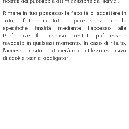
ricerca del pubblico e ottimizzazione dei servizi.
31/07/2026
Rimane in tuo possesso la facoltà di accettare in
di Stefano Rissetto
toto, rifiutare in toto oppure selezionare le
specifiche finalità mediante l'accesso alle
Preferenze. Il consenso prestato può essere
revocato in qualsiasi momento. In caso di rifiuto,
l'accesso al sito continuerà con l'utilizzo esclusivo
di cookie tecnici obbligatori.
Numeri
Genova Industrie Navali: 22 milioni
di utile, riconferma per Garrè
31/07/2026
di R.C.