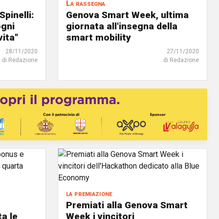
La rassegna
pinelli:
Genova Smart Week, ultima
ogni
giornata all'insegna della
vita"
smart mobility
28/11/2020
27/11/2020
di Redazione
di Redazione
la premiazione
Premiati alla Genova Smart
a le
Week i vincitori