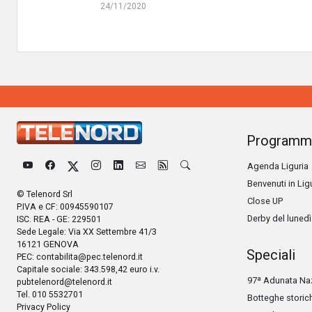
24/11/2020
Programm
Agenda Liguria
Benvenuti in Lig
© Telenord Srl
Close UP
P.IVA e CF: 00945590107
Derby del lunedì
ISC. REA - GE: 229501
Sede Legale: Via XX Settembre 41/3
16121 GENOVA
Speciali
PEC:
contabilita@pec.telenord.it
Capitale sociale: 343.598,42 euro i.v.
97ª Adunata Naz
pubtelenord@telenord.it
Tel. 010 5532701
Botteghe storic
Privacy Policy