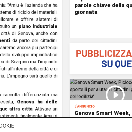
parole chiave della q
iu: "Amiu è l'azienda che ha
giornata
stema di riciclo dei materiali.
liorare e offrire sistemi di
truito un
piano industriale
 città di Genova, anche con
menti
da parte dei cittadini.
 saremo ancora più partecipi
dello sviluppo impiantistico
ica di Scarpino ma l'impianto
iuti all'interno della città e ci
uria. L'impegno sarà quello di
a raccolta differenziata ma
rescita,
Genova ha delle
l'annuncio
que altra città
. Attivare un
Genova Smart Week,
vestimenti, finalmente Amiu è
Piciocchi: "Due sporte
ni di investimenti in 4 anni.
OOKIE
aiutare i cittadini per
, come la valpolcevera, con