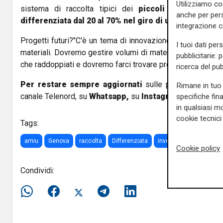
Utilizziamo co
sistema di raccolta tipici dei
piccoli comuni abbi
anche per pers
differenziata dal 20 al 70% nel giro di un anno
."
integrazione 
Progetti futuri?"C'è un tema di innovazione legato all'impi
I tuoi dati per
materiali. Dovremo gestire volumi di materiali derivanti dal
pubblicitarie: 
che raddoppiati e dovremo farci trovare pronti."
ricerca del pub
Per restare sempre aggiornati
sulle principali notizi
Rimane in tuo 
canale Telenord, su
Whatsapp,
su
Instagram
,
su
Youtub
specifiche fin
in qualsiasi mo
cookie tecnici 
Tags:
amiu
Genova
raccolta
Differenziata
investimenti
Rifiuti
Cookie policy
Condividi: