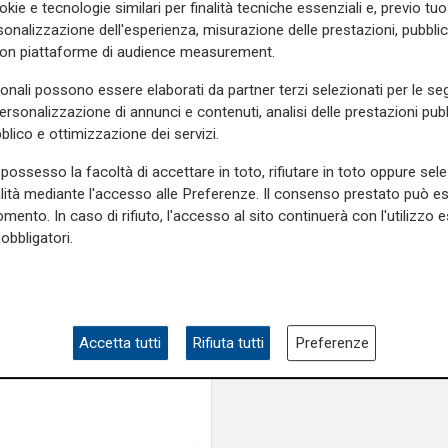
dell'edilizia"
okie e tecnologie similari per finalità tecniche essenziali e, previo t
amo portato la raccolta
onalizzazione dell'esperienza, misurazione delle prestazioni, pubblic
con piattaforme di audience measurement.
antistica e alla gestione dei
sonali possono essere elaborati da partner terzi selezionati per le seg
la raccolta differenziata più
personalizzazione di annunci e contenuti, analisi delle prestazioni pubbl
blico e ottimizzazione dei servizi.
e sulla Liguria seguiteci sul
possesso la facoltà di accettare in toto, rifiutare in toto oppure sele
e
e su
Facebook
.
alità mediante l'accesso alle Preferenze. Il consenso prestato può 
mento. In caso di rifiuto, l'accesso al sito continuerà con l'utilizzo e
obbligatori.
Accetta tutti
Rifiuta tutti
Preferenze