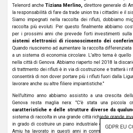
Telenord anche
Tiziana Merlino,
direttore generale di Am
la responsabilità di fare da trade union tra i cittadini e il si
Siamo impegnati nella raccolta dei rifiuti, dobbiamo mig
raccolta più evoluti. Per questo finalmente abbiamo cos
per i prossimi anni che prevede forti investimenti sulla
sistemi elettronici di riconoscimento dei conferi
Quando riusciremo ad aumentare la raccolta differenziata
a un sistema di economia circolare. L'altro tema è quello 
nella città di Genova. Abbiamo riaperto nel 2018 la discar
di trattmento dei rifiuti è in via di costruzione e tratterà i rif
consentirà di non dover portare più i rifiuti fuori dalla Lig
lavorare anche su altre filiere impiantistiche."
Nell'ultimo anno abbiamo assistito a una crescita dell
Genova resta maglia nera: "C'è stata una piccola c
caratteristiche e delle strutture diverse da qualun
sistema di raccolta in una grande città richiede grande in
in grado di costruire un piano industriale da oltre 90 milio
GDPR EU C
Amiu ha lavorato in questi anni in conmuni più piccoli