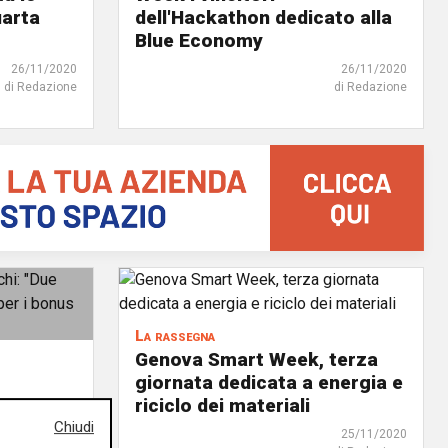
uarta
dell'Hackathon dedicato alla
Blue Economy
26/11/2020
26/11/2020
di Redazione
di Redazione
La rassegna
Genova Smart Week, terza
giornata dedicata a energia e
riciclo dei materiali
lli per
Chiudi
 i bonus
25/11/2020