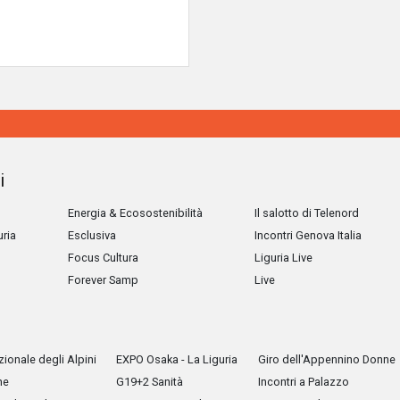
i
Energia & Ecosostenibilità
Il salotto di Telenord
uria
Esclusiva
Incontri Genova Italia
Focus Cultura
Liguria Live
Forever Samp
Live
ionale degli Alpini
EXPO Osaka - La Liguria
Giro dell'Appennino Donne
he
G19+2 Sanità
Incontri a Palazzo