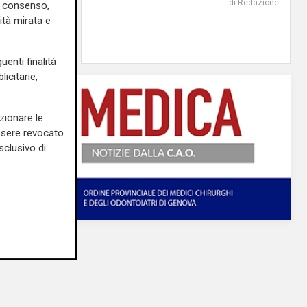
di Redazione
uo consenso,
ità mirata e
26/11/2020
di Redazione
uenti finalità
icitarie,
zionare le
essere revocato
sclusivo di