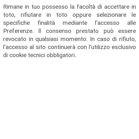
Rimane in tuo possesso la facoltà di accettare in
toto, rifiutare in toto oppure selezionare le
specifiche finalità mediante l'accesso alle
Preferenze. Il consenso prestato può essere
revocato in qualsiasi momento. In caso di rifiuto,
l'accesso al sito continuerà con l'utilizzo esclusivo
di cookie tecnici obbligatori.
La rassegna
Genova Smart Week, superbonus e
rinascita le parole chiave della
quarta giornata
26/11/2020
di Redazione