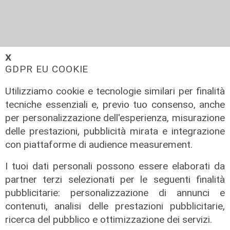
𝗫
GDPR EU COOKIE
Utilizziamo cookie e tecnologie similari per finalità
tecniche essenziali e, previo tuo consenso, anche
per personalizzazione dell'esperienza, misurazione
delle prestazioni, pubblicità mirata e integrazione
con piattaforme di audience measurement.
La rassegna
I tuoi dati personali possono essere elaborati da
Genova Smart Week, ultima giornata
partner terzi selezionati per le seguenti finalità
all'insegna della smart mobility
pubblicitarie: personalizzazione di annunci e
27/11/2020
contenuti, analisi delle prestazioni pubblicitarie,
di Redazione
ricerca del pubblico e ottimizzazione dei servizi.