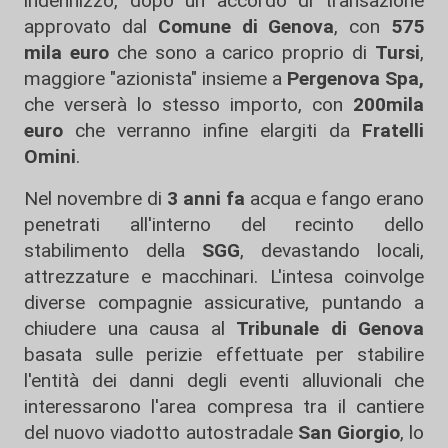
indennizzo, dopo un accordo di transazione
approvato dal
Comune di Genova
, con
575
mila euro
che sono a carico proprio di
Tursi
,
maggiore "azionista" insieme a
Pergenova Spa,
che verserà lo stesso importo, con
200mila
euro
che verranno infine elargiti da
Fratelli
Omini
.
Nel novembre di
3 anni fa
acqua e fango erano
penetrati all'interno del recinto dello
stabilimento della
SGG
, devastando locali,
attrezzature e macchinari. L'intesa coinvolge
diverse compagnie assicurative, puntando a
chiudere una causa al
Tribunale di Genova
basata sulle perizie effettuate per stabilire
l'entità dei danni degli eventi alluvionali che
interessarono l'area compresa tra il cantiere
del nuovo viadotto autostradale
San Giorgio
, lo