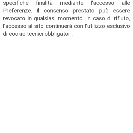
specifiche finalità mediante l'accesso alle
Preferenze. Il consenso prestato può essere
revocato in qualsiasi momento. In caso di rifiuto,
l'accesso al sito continuerà con l'utilizzo esclusivo
di cookie tecnici obbligatori.
Numeri
Erg cresce nel primo semestre:
ricavi a 409 milioni e margine
operativo lordo in aumento del 9%
31/07/2026
di R. Eco.