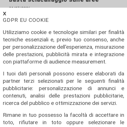
31/07/2026
𝗫
di Stefano Rissetto
GDPR EU COOKIE
Utilizziamo cookie e tecnologie similari per finalità
tecniche essenziali e, previo tuo consenso, anche
per personalizzazione dell'esperienza, misurazione
delle prestazioni, pubblicità mirata e integrazione
con piattaforme di audience measurement.
I tuoi dati personali possono essere elaborati da
partner terzi selezionati per le seguenti finalità
pubblicitarie: personalizzazione di annunci e
Numeri
contenuti, analisi delle prestazioni pubblicitarie,
Genova Industrie Navali: 22 milioni
ricerca del pubblico e ottimizzazione dei servizi.
di utile, riconferma per Garrè
Rimane in tuo possesso la facoltà di accettare in
31/07/2026
di R.C.
toto, rifiutare in toto oppure selezionare le