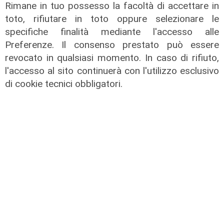
Rimane in tuo possesso la facoltà di accettare in
toto, rifiutare in toto oppure selezionare le
specifiche finalità mediante l'accesso alle
Preferenze. Il consenso prestato può essere
revocato in qualsiasi momento. In caso di rifiuto,
l'accesso al sito continuerà con l'utilizzo esclusivo
di cookie tecnici obbligatori.
Infortunio
Tegola Genoa, botta al ginocchio
per Meichtry: out fino a fine agosto
05/08/2026
di F.S.