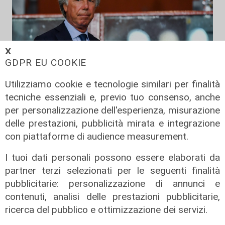
𝗫
GDPR EU COOKIE
Utilizziamo cookie e tecnologie similari per finalità
tecniche essenziali e, previo tuo consenso, anche
per personalizzazione dell'esperienza, misurazione
La sentenza
delle prestazioni, pubblicità mirata e integrazione
Contesa Preziosi - Genoa, il
con piattaforme di audience measurement.
Tribunale di Milano dà ragione all'ex
patron rossoblù
I tuoi dati personali possono essere elaborati da
partner terzi selezionati per le seguenti finalità
06/08/2026
di Filippo Serio
pubblicitarie: personalizzazione di annunci e
contenuti, analisi delle prestazioni pubblicitarie,
ricerca del pubblico e ottimizzazione dei servizi.