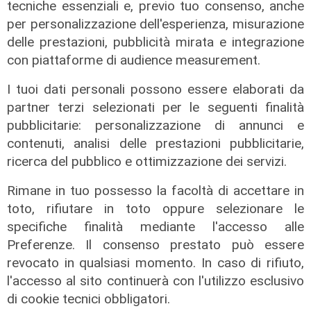
tecniche essenziali e, previo tuo consenso, anche
per personalizzazione dell'esperienza, misurazione
delle prestazioni, pubblicità mirata e integrazione
con piattaforme di audience measurement.
I tuoi dati personali possono essere elaborati da
partner terzi selezionati per le seguenti finalità
pubblicitarie: personalizzazione di annunci e
contenuti, analisi delle prestazioni pubblicitarie,
La sentenza
ricerca del pubblico e ottimizzazione dei servizi.
Contesa Preziosi - Genoa, il
Rimane in tuo possesso la facoltà di accettare in
Tribunale di Milano dà ragione all'ex
patron rossoblù
toto, rifiutare in toto oppure selezionare le
specifiche finalità mediante l'accesso alle
06/08/2026
di Filippo Serio
Preferenze. Il consenso prestato può essere
revocato in qualsiasi momento. In caso di rifiuto,
l'accesso al sito continuerà con l'utilizzo esclusivo
di cookie tecnici obbligatori.