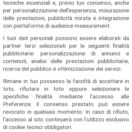
tecniche essenziali e, previo tuo consenso, anche
di Redazione
per personalizzazione dell'esperienza, misurazione
delle prestazioni, pubblicità mirata e integrazione
con piattaforme di audience measurement.
I tuoi dati personali possono essere elaborati da
partner terzi selezionati per le seguenti finalità
pubblicitarie: personalizzazione di annunci e
contenuti, analisi delle prestazioni pubblicitarie,
ricerca del pubblico e ottimizzazione dei servizi.
Rimane in tuo possesso la facoltà di accettare in
We are Genoa, puntata del
toto, rifiutare in toto oppure selezionare le
29/06/2026
specifiche finalità mediante l'accesso alle
30/06/2026
Preferenze. Il consenso prestato può essere
di Redazione
revocato in qualsiasi momento. In caso di rifiuto,
l'accesso al sito continuerà con l'utilizzo esclusivo
di cookie tecnici obbligatori.