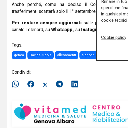
Rimane in tuo 
Anche perché,
come ha deciso il Consiglio Federal
specifiche fin
trasferimenti scatterà solo il 1° settembre.
in qualsiasi mo
cookie tecnici 
Per restare sempre aggiornati
sulle principali notizi
canale Telenord, su
Whatsapp,
su
Instagram
,
su
Youtub
Cookie policy
Tags:
genoa
Davide Nicola
allenamenti
signorini
Radovanovic
Condividi: