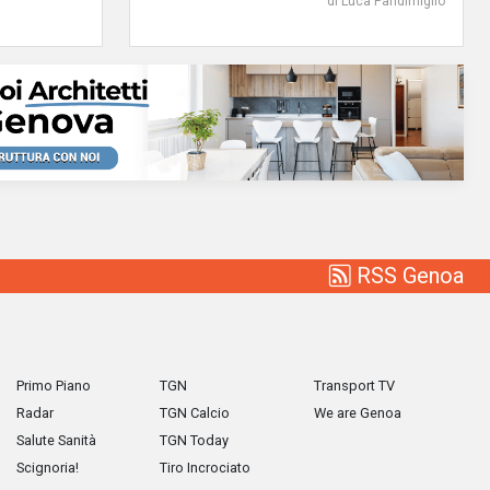
di Luca Pandimiglio
RSS Genoa
Primo Piano
TGN
Transport TV
Radar
TGN Calcio
We are Genoa
Salute Sanità
TGN Today
Scignoria!
Tiro Incrociato