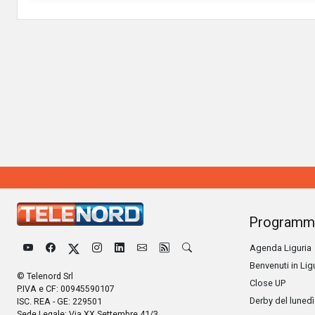
Programm
Agenda Liguria
Benvenuti in Lig
© Telenord Srl
Close UP
P.IVA e CF: 00945590107
Derby del lunedì
ISC. REA - GE: 229501
Sede Legale: Via XX Settembre 41/3