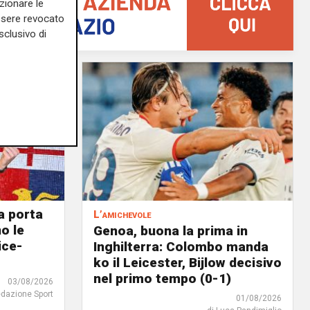
zionare le
essere revocato
sclusivo di
a porta
L’amichevole
o le
Genoa, buona la prima in
ice-
Inghilterra: Colombo manda
ko il Leicester, Bijlow decisivo
nel primo tempo (0-1)
03/08/2026
edazione Sport
01/08/2026