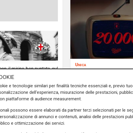
Unica
 con il mirino ben puntato sul
Genoa, sprint abbona
ionato. Dopo la domenica di
OOKIE
superata quota 20mil
tutti gli effettivi in campo,
okie e tecnologie similari per finalità tecniche essenziali e, previo t
ta pochi giorni fa. L'unico
onalizzazione dell'esperienza, misurazione delle prestazioni, pubblic
a alle prese con il recupero
con piattaforme di audience measurement.
sonali possono essere elaborati da partner terzi selezionati per le seg
con i nomi di Cacciabue e
personalizzazione di annunci e contenuti, analisi delle prestazioni pubbl
blico e ottimizzazione dei servizi.
o Enrico Preziosi a smentire
ultimo dei nostri pensieri".