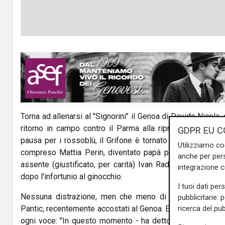
Torna ad allenarsi al "Signorini" il Genoa di Davide Nicola,
ritorno in campo contro il Parma alla ripresa del camp
GDPR EU C
pausa per i rossoblù, il Grifone è tornato ad allenarsi con 
Utilizziamo co
compreso Mattia Perin, diventato papà per la seconda vol
anche per pers
assente (giustificato, per carità) Ivan Radovanovic ancor
integrazione 
dopo l'infortunio al ginocchio.
I tuoi dati per
Nessuna distrazione, men che meno di calciomercato, 
pubblicitarie: 
ricerca del pub
Pantic, recentemente accostati al Genoa. E' stato lo stess
ogni voce: "In questo momento - ha detto - il mercato è l'