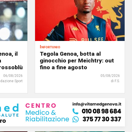
Infortunio
noa, il
Tegola Genoa, botta al
à
ginocchio per Meichtry: out
 rossoblù
fino a fine agosto
06/08/2026
05/08/2026
edazione Sport
di F.S.