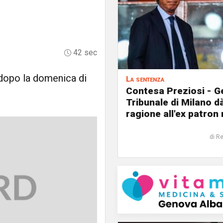
42 sec
 dopo la domenica di
La sentenza
Contesa Preziosi - Ge
Tribunale di Milano d
ragione all'ex patron
di R