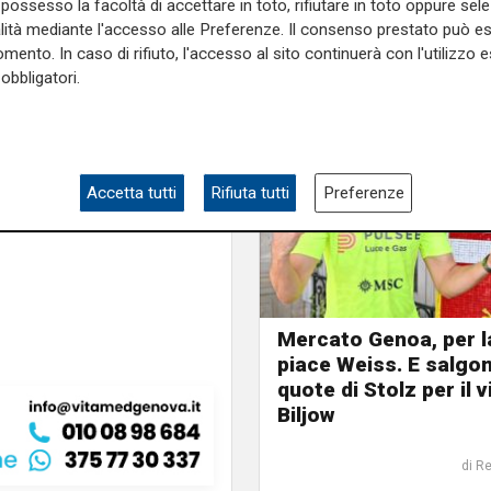
possesso la facoltà di accettare in toto, rifiutare in toto oppure sele
e
, la prossima campagna
alità mediante l'accesso alle Preferenze. Il consenso prestato può 
mento. In caso di rifiuto, l'accesso al sito continuerà con l'utilizzo e
obbligatori.
e sulla Liguria seguiteci sul
e
e su
Facebook
.
Accetta tutti
Rifiuta tutti
Preferenze
Perin
Mercato Genoa, per l
piace Weiss. E salgon
quote di Stolz per il v
Biljow
di R