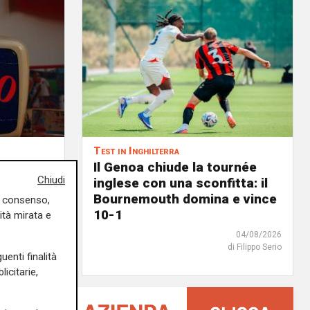
Test in Inghilterra
menti:
Il Genoa chiude la tournée
Chiudi
a rinnovi
inglese con una sconfitta: il
Bournemouth domina e vince
uo consenso,
05/08/2026
10-1
ità mirata e
di F.S.
04/08/2026
di Filippo Serio
uenti finalità
icitarie,