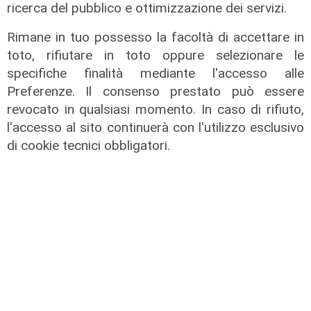
ricerca del pubblico e ottimizzazione dei servizi.
superata quota 20mila rinnovi
05/08/2026
Rimane in tuo possesso la facoltà di accettare in
di F.S.
toto, rifiutare in toto oppure selezionare le
specifiche finalità mediante l'accesso alle
Preferenze. Il consenso prestato può essere
revocato in qualsiasi momento. In caso di rifiuto,
l'accesso al sito continuerà con l'utilizzo esclusivo
di cookie tecnici obbligatori.
Test in Inghilterra
Il Genoa chiude la tournée inglese
con una sconfitta: il Bournemouth