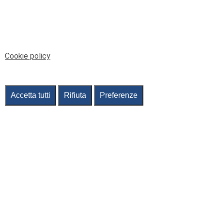
Cookie policy
Accetta tutti
Rifiuta
Preferenze
il rinforzo
Genoa, l'annuncio ufficiale:
Vanheusden è un giocatore del
Grifone
di Marco Innocenti
Mer 21 Luglio 2021
33 sec
Giusto in tempo per rivederlo in campo alle 17