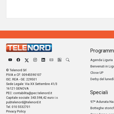
Programm
Agenda Liguria
Benvenuti in Lig
© Telenord Srl
Close UP
P.IVA e CF: 00945590107
Derby del lunedì
ISC. REA - GE: 229501
Sede Legale: Via XX Settembre 41/3
16121 GENOVA
Speciali
PEC:
contabilita@pec.telenord.it
Capitale sociale: 343.598,42 euro i.v.
97ª Adunata Naz
pubtelenord@telenord.it
Tel. 010 5532701
Botteghe storic
Privacy Policy