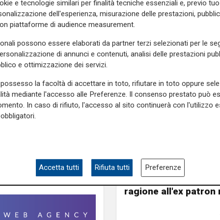
okie e tecnologie similari per finalità tecniche essenziali e, previo t
andev-Pato-Giovinco, 101
onalizzazione dell'esperienza, misurazione delle prestazioni, pubblic
con piattaforme di audience measurement.
sonali possono essere elaborati da partner terzi selezionati per le seg
personalizzazione di annunci e contenuti, analisi delle prestazioni pubbl
e sulla Liguria seguiteci sul
blico e ottimizzazione dei servizi.
e
e su
Facebook
.
possesso la facoltà di accettare in toto, rifiutare in toto oppure sele
alità mediante l'accesso alle Preferenze. Il consenso prestato può 
mento. In caso di rifiuto, l'accesso al sito continuerà con l'utilizzo e
obbligatori.
La sentenza
Contesa Preziosi - Ge
Accetta tutti
Rifiuta tutti
Preferenze
Tribunale di Milano d
ragione all'ex patron