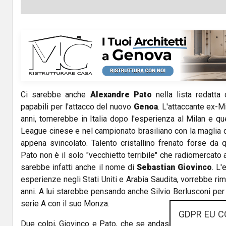
Ci sarebbe anche
Alexandre Pato
nella lista redatt
papabili per l'attacco del nuovo
Genoa
. L'attaccante ex-Mi
anni, tornerebbe in Italia dopo l'esperienza al Milan e que
League cinese e nel campionato brasiliano con la maglia d
appena svincolato. Talento cristallino frenato forse da q
Pato non è il solo "vecchietto terribile" che radiomercato a
sarebbe infatti anche il nome di
Sebastian Giovinco
. L
esperienze negli Stati Uniti e Arabia Saudita, vorrebbe rime
anni. A lui starebbe pensando anche Silvio Berlusconi per 
serie A con il suo Monza.
GDPR EU C
Due colpi, Giovinco e Pato, che se andassero in porto po