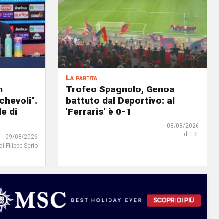
La partita
n
Trofeo Spagnolo, Genoa
chevoli".
battuto dal Deportivo: al
e di
'Ferraris' è 0-1
08/08/2026
di F.S.
09/08/2026
di Filippo Serio