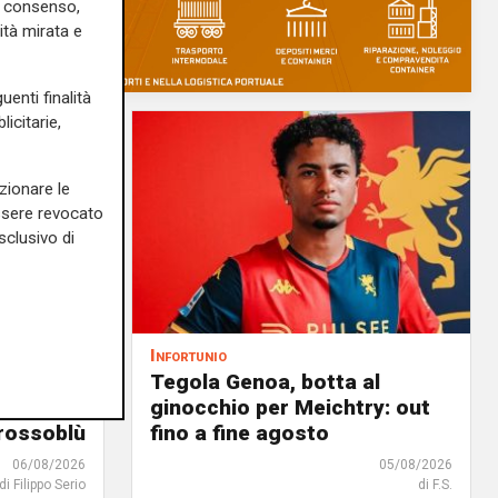
uo consenso,
ità mirata e
uenti finalità
icitarie,
zionare le
essere revocato
sclusivo di
Infortunio
noa, il
Tegola Genoa, botta al
à
ginocchio per Meichtry: out
 rossoblù
fino a fine agosto
06/08/2026
05/08/2026
di Filippo Serio
di F.S.