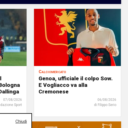
Calciomercato
l
Genoa, ufficiale il colpo Sow.
 Bologna
E Vogliacco va alla
Dallinga
Cremonese
07/08/2026
06/08/2026
edazione Sport
di Filippo Serio
Chiudi