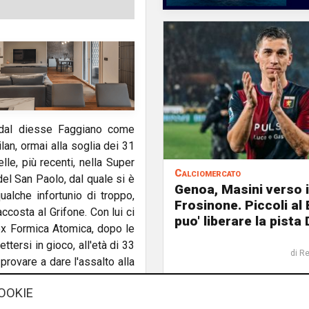
a dal diesse Faggiano come
lan, ormai alla soglia dei 31
lle, più recenti, nella Super
Calciomercato
el San Paolo, dal quale si è
Genoa, Masini verso i
ualche infortunio di troppo,
Frosinone. Piccoli al
ccosta al Grifone. Con lui ci
puo' liberare la pista 
'ex Formica Atomica, dopo le
ttersi in gioco, all'età di 33
di R
provare a dare l'assalto alla
OOKIE
trebbero portare il Genoa a