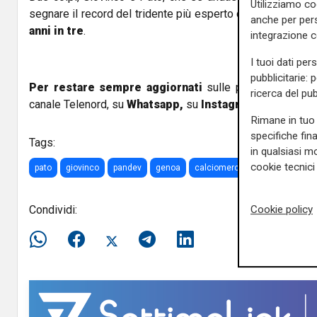
Utilizziamo co
segnare il record del tridente più esperto della Serie A:
P
anche per pers
anni in tre
.
integrazione 
I tuoi dati per
pubblicitarie: 
Per restare sempre aggiornati
sulle principali notizi
ricerca del pub
canale Telenord, su
Whatsapp,
su
Instagram
,
su
Youtub
Rimane in tuo 
specifiche fin
Tags:
in qualsiasi mo
cookie tecnici 
pato
giovinco
pandev
genoa
calciomercato
Condividi:
Cookie policy