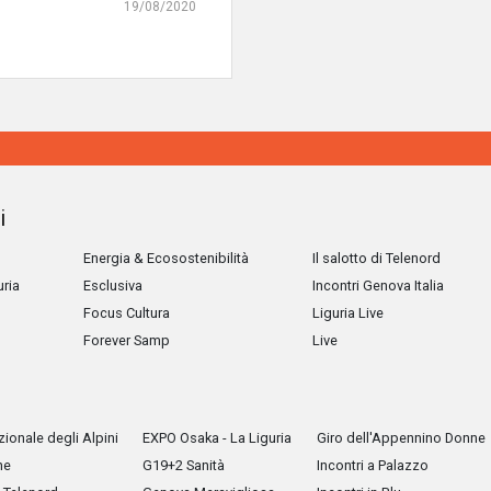
19/08/2020
i
Energia & Ecosostenibilità
Il salotto di Telenord
uria
Esclusiva
Incontri Genova Italia
Focus Cultura
Liguria Live
Forever Samp
Live
ionale degli Alpini
EXPO Osaka - La Liguria
Giro dell'Appennino Donne
he
G19+2 Sanità
Incontri a Palazzo