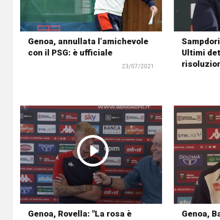
Genoa, annullata l’amichevole
Sampdori
con il PSG: è ufficiale
Ultimi det
risoluzio
23/07/2021
Genoa, Rovella: "La rosa è
Genoa, Ba