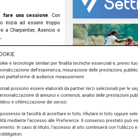
 fare una cessione
. Con
to inizia ad essere troppo
tre a Charpentier, Asencio e
.
ato in Italia
, a Villafranca di
OOKIE
 prima di vestire le maglie di
okie e tecnologie similari per finalità tecniche essenziali e, previo t
 l'estero al
Partizani
, poi
onalizzazione dell'esperienza, misurazione delle prestazioni, pubblic
ne nel campionato turco ha
con piattaforme di audience measurement.
certo non un profilo troppo
tile.
sonali possono essere elaborati da partner terzi selezionati per le seg
Test in Inghilterra
personalizzazione di annunci e contenuti, analisi delle prestazioni pubbl
Il Genoa chiude la to
e sulla Liguria seguiteci sul
blico e ottimizzazione dei servizi.
inglese con una sconfi
e
e su
Facebook
.
Bournemouth domina 
possesso la facoltà di accettare in toto, rifiutare in toto oppure sele
10-1
alità mediante l'accesso alle Preferenze. Il consenso prestato può 
mento. In caso di rifiuto, l'accesso al sito continuerà con l'utilizzo e
obbligatori.
tacco
ballardini
attaccante