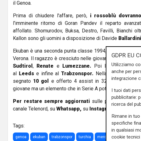
il Genoa.
Prima di chiudere l'affare, però,
i rossoblù dovranno
l'imminente ritorno di Goran Pandev il reparto avanza
affollato. Shomurodov, Buksa, Destro, Favilli, Bianchi ol
Kallon sono gli uomini a disposizione di Davide
Ballardini
Ekuban è una seconda punta classe 1994, ghnaese ma
n
GDPR EU C
Verona. Il ragazzo è cresciuto nelle giovanili del
Chievo
,
Utilizziamo co
Sudtirol
,
Renate
e
Lumezzane.
Poi la partenza per
anche per pers
al
Leeds
e infine al
Trabzonspor.
Nella scorsa stagio
integrazione 
segnato
10 gol
e offerto 4 assist in 32 presenze. Di 
giovane ma un elemento che in Serie A potrebbe rivelarsi u
I tuoi dati per
pubblicitarie: 
Per restare sempre aggiornati
sulle principali notizi
ricerca del pub
canale Telenord, su
Whatsapp,
su
Instagram
,
su
Youtub
Rimane in tuo 
specifiche fin
Tags:
in qualsiasi mo
cookie tecnici 
genoa
ekuban
trabzonspor
turchia
mercato
serie a
at