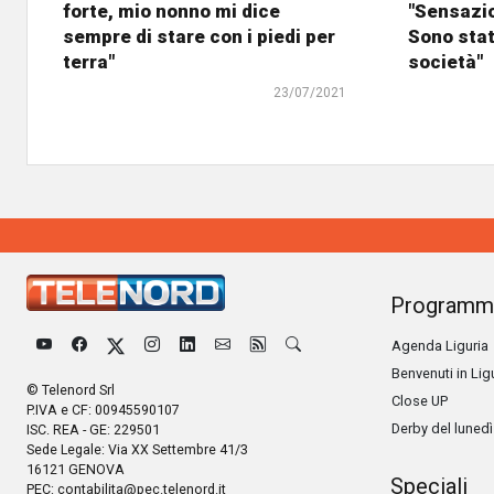
forte, mio nonno mi dice
"Sensazi
sempre di stare con i piedi per
Sono stat
terra"
società"
23/07/2021
Programm
Agenda Liguria
Benvenuti in Lig
© Telenord Srl
Close UP
P.IVA e CF: 00945590107
Derby del lunedì
ISC. REA - GE: 229501
Sede Legale: Via XX Settembre 41/3
16121 GENOVA
Speciali
PEC:
contabilita@pec.telenord.it