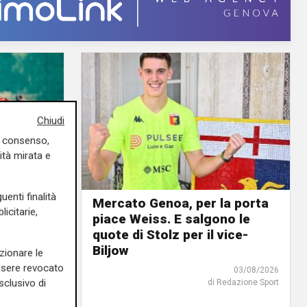
Chiudi
uo consenso,
ità mirata e
uenti finalità
Mercato Genoa, per la porta
icitarie,
piace Weiss. E salgono le
urnée
quote di Stolz per il vice-
tta: il
Biljow
e vince
zionare le
essere revocato
03/08/2026
sclusivo di
di Redazione Sport
04/08/2026
di Filippo Serio