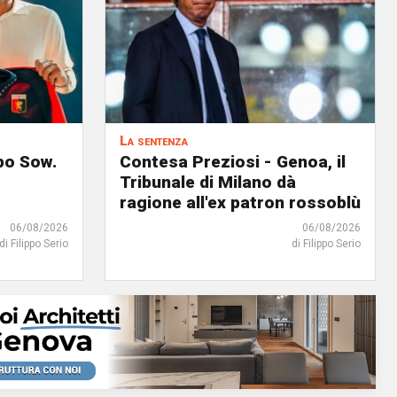
La sentenza
lpo Sow.
Contesa Preziosi - Genoa, il
Tribunale di Milano dà
ragione all'ex patron rossoblù
06/08/2026
06/08/2026
di Filippo Serio
di Filippo Serio