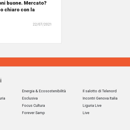
oni buone. Mercato?
o chiaro con la
22/07/2021
i
Energia & Ecosostenibilità
Il salotto di Telenord
uria
Esclusiva
Incontri Genova Italia
Focus Cultura
Liguria Live
Forever Samp
Live