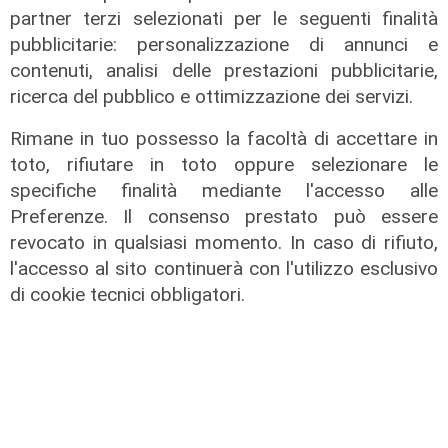
partner terzi selezionati per le seguenti finalità
Bordilli (Lega): "Favorevole alle
pubblicitarie: personalizzazione di annunci e
norme anti - maranza. Cpr
contenuti, analisi delle prestazioni pubblicitarie,
necessario per aumentare i
ricerca del pubblico e ottimizzazione dei servizi.
rimpatri"
05/08/2026
Rimane in tuo possesso la facoltà di accettare in
toto, rifiutare in toto oppure selezionare le
specifiche finalità mediante l'accesso alle
Preferenze. Il consenso prestato può essere
revocato in qualsiasi momento. In caso di rifiuto,
l'accesso al sito continuerà con l'utilizzo esclusivo
di cookie tecnici obbligatori.