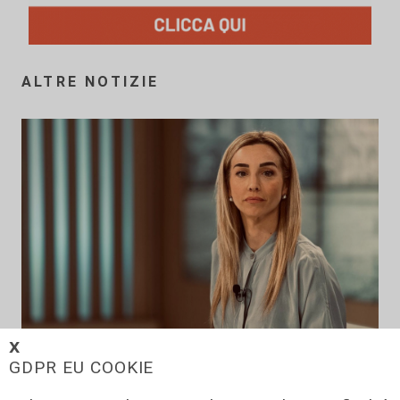
ALTRE NOTIZIE
𝗫
GDPR EU COOKIE
Anticipazione
'E' già domani': in uscita a ottobre il