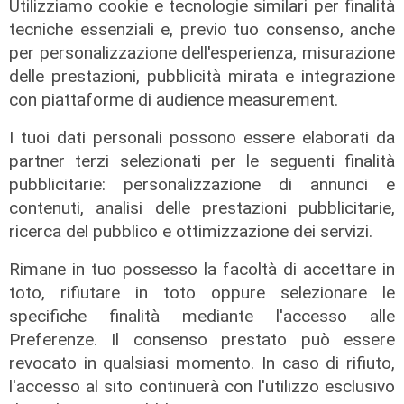
Utilizziamo cookie e tecnologie similari per finalità
libro della sindaca Salis
tecniche essenziali e, previo tuo consenso, anche
09/08/2026
per personalizzazione dell'esperienza, misurazione
di redazione
delle prestazioni, pubblicità mirata e integrazione
con piattaforme di audience measurement.
I tuoi dati personali possono essere elaborati da
partner terzi selezionati per le seguenti finalità
pubblicitarie: personalizzazione di annunci e
contenuti, analisi delle prestazioni pubblicitarie,
ricerca del pubblico e ottimizzazione dei servizi.
Rimane in tuo possesso la facoltà di accettare in
toto, rifiutare in toto oppure selezionare le
specifiche finalità mediante l'accesso alle
Preferenze. Il consenso prestato può essere
La misura
revocato in qualsiasi momento. In caso di rifiuto,
Audiovisivo, a settembre due nuovi
l'accesso al sito continuerà con l'utilizzo esclusivo