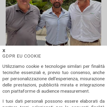
𝗫
Cambio casacca
GDPR EU COOKIE
Medusei passa a Futuro Nazionale,
Utilizziamo cookie e tecnologie similari per finalità
FdI Liguria attacca: "Volta le spalle
tecniche essenziali e, previo tuo consenso, anche
a chi lo ha sostenuto"
per personalizzazione dell'esperienza, misurazione
09/08/2026
delle prestazioni, pubblicità mirata e integrazione
di F.S.
con piattaforme di audience measurement.
I tuoi dati personali possono essere elaborati da