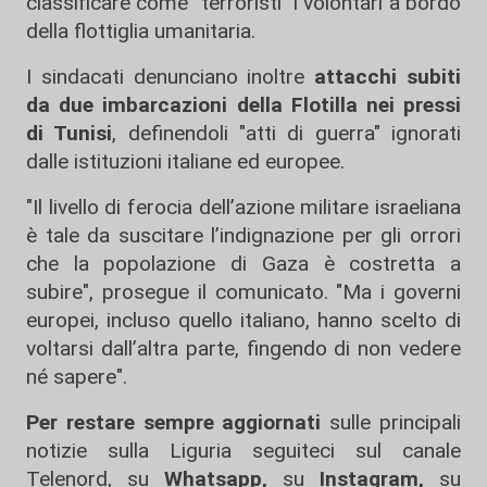
classificare come "terroristi" i volontari a bordo
della flottiglia umanitaria.
I sindacati denunciano inoltre
attacchi subiti
da due imbarcazioni della Flotilla nei pressi
di Tunisi
, definendoli "atti di guerra" ignorati
dalle istituzioni italiane ed europee.
"Il livello di ferocia dell’azione militare israeliana
è tale da suscitare l’indignazione per gli orrori
che la popolazione di Gaza è costretta a
subire", prosegue il comunicato. "Ma i governi
europei, incluso quello italiano, hanno scelto di
voltarsi dall’altra parte, fingendo di non vedere
né sapere".
Per restare sempre aggiornati
sulle principali
notizie sulla Liguria seguiteci sul canale
Telenord, su
Whatsapp,
su
Instagram
,
su