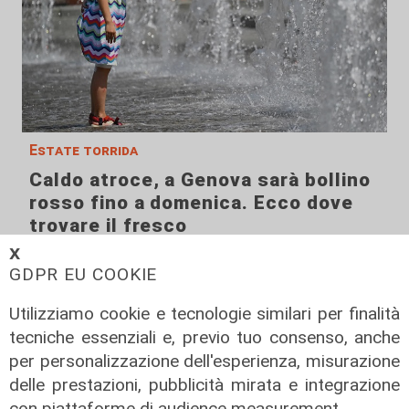
Estate torrida
Caldo atroce, a Genova sarà bollino
rosso fino a domenica. Ecco dove
trovare il fresco
07/08/2026
𝗫
di F.S.
GDPR EU COOKIE
Utilizziamo cookie e tecnologie similari per finalità
tecniche essenziali e, previo tuo consenso, anche
per personalizzazione dell'esperienza, misurazione
delle prestazioni, pubblicità mirata e integrazione
con piattaforme di audience measurement.