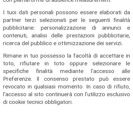
I tuoi dati personali possono essere elaborati da
partner terzi selezionati per le seguenti finalità
pubblicitarie: personalizzazione di annunci e
contenuti, analisi delle prestazioni pubblicitarie,
Programma
ricerca del pubblico e ottimizzazione dei servizi.
Genova si prepara all'autunno: oltre
due milioni di euro per la pulizia di
Rimane in tuo possesso la facoltà di accettare in
rivi e torrenti
toto, rifiutare in toto oppure selezionare le
specifiche finalità mediante l'accesso alle
07/08/2026
di r.c.
Preferenze. Il consenso prestato può essere
revocato in qualsiasi momento. In caso di rifiuto,
l'accesso al sito continuerà con l'utilizzo esclusivo
di cookie tecnici obbligatori.