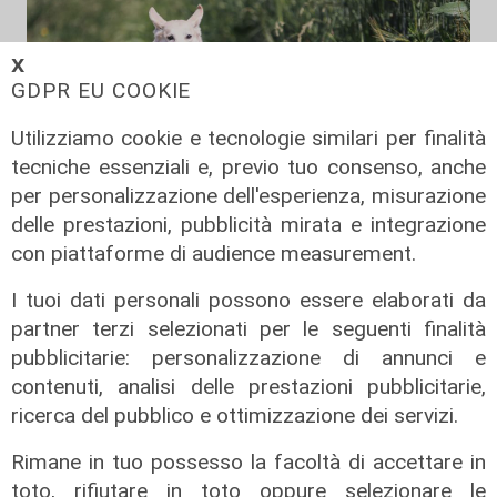
𝗫
GDPR EU COOKIE
Utilizziamo cookie e tecnologie similari per finalità
tecniche essenziali e, previo tuo consenso, anche
per personalizzazione dell'esperienza, misurazione
delle prestazioni, pubblicità mirata e integrazione
con piattaforme di audience measurement.
Il fatto
I tuoi dati personali possono essere elaborati da
Genova, due cani gravi dopo aver
partner terzi selezionati per le seguenti finalità
mangiato bocconi di vetro e chiodi:
pubblicitarie: personalizzazione di annunci e
gli ambientalisti mettono una taglia
contenuti, analisi delle prestazioni pubblicitarie,
di mille euro
ricerca del pubblico e ottimizzazione dei servizi.
11/08/2022
di Redazione
Rimane in tuo possesso la facoltà di accettare in
toto, rifiutare in toto oppure selezionare le