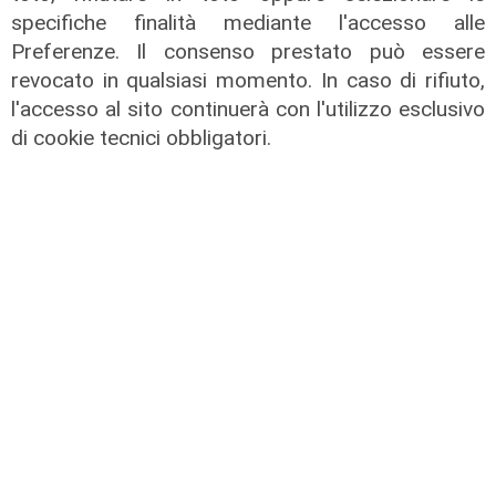
specifiche finalità mediante l'accesso alle
Preferenze. Il consenso prestato può essere
revocato in qualsiasi momento. In caso di rifiuto,
l'accesso al sito continuerà con l'utilizzo esclusivo
di cookie tecnici obbligatori.
il video
Genova, si rompe una grossa
conduttura dell'acqua a Bolzaneto:
maxi perdita nel Polcevera
10/08/2022