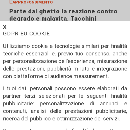
L'approfondimento
Parte dal ghetto la reazione contro
degrado e malavita. Tacchini
(Centro Est) a Telenord: "Disagio
𝗫
sociale avanzato"
GDPR EU COOKIE
07/08/2026
Utilizziamo cookie e tecnologie similari per finalità
tecniche essenziali e, previo tuo consenso, anche
per personalizzazione dell'esperienza, misurazione
delle prestazioni, pubblicità mirata e integrazione
con piattaforme di audience measurement.
I tuoi dati personali possono essere elaborati da
partner terzi selezionati per le seguenti finalità
pubblicitarie: personalizzazione di annunci e
contenuti, analisi delle prestazioni pubblicitarie,
ricerca del pubblico e ottimizzazione dei servizi.
L'esclusiva
Vassallo (consigliere delega