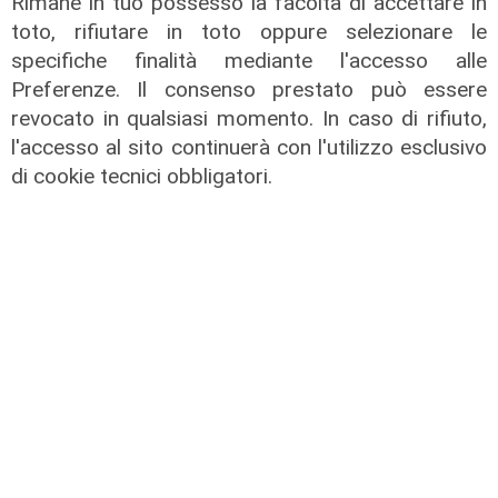
Rimane in tuo possesso la facoltà di accettare in
Vallate) a Telenord: "Riapertura di
toto, rifiutare in toto oppure selezionare le
via Lepanto ottima notizia per
specifiche finalità mediante l'accesso alle
ridurre il traffico in Valpolcevera"
Preferenze. Il consenso prestato può essere
revocato in qualsiasi momento. In caso di rifiuto,
07/08/2026
l'accesso al sito continuerà con l'utilizzo esclusivo
di cookie tecnici obbligatori.
L'intervista
Pres. Ceraudo (Medio Ponente):
"Non demonizziamo nessuno, ma