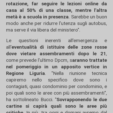
rotazione,
far seguire le lezioni online da
casa al 50% di una classe, mentre l'altra
metà è a scuola in presenza
. Sarebbe un buon
modo anche per ridurre l'utenza sugli autobus,
ma serve il via libera del ministero".
Le questioni inerenti all'emergenza e
all'
eventualità di istituire delle zone rosse
dove vietare assembramenti dopo le 21
,
come prevede l'ultimo Dpcm, s
aranno trattate
nel pomeriggio in un apposito vertice in
Regione Liguria
. "Nella riunione tecnica
capiremo nello specifico dove sono i
contagiati, quasi condominio per condominio, e
poi quali sono le aree con più assembramenti",
ha sottolineato Bucci. "
Sovrapponendo le due
cartine si capirà quali sono le aree più
critiche
. In più, tra oggi e domani avremo dal