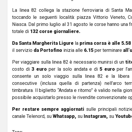
La linea 82 collega la stazione ferroviaria di Santa Mar
toccando le seguenti località: piazza Vittorio Veneto, 
Niasca. Dal primo luglio al 31 agosto le corse hanno una f
totale di
132 corse giornaliere.
Da Santa Margherita Ligure
la
prima corsa è alle 5.58
il servizio
da Portofino
inizia alle
6.15
per terminare
all’
Per viaggiare sulla linea 82 è necessario munirsi di un
ti
costo di
3 euro
per la solo andata e di
5 euro
per l’and
consente un solo viaggio sulla linea 82 e la libera 
consecutive (inclusa quella di partenza) nell’arco te
timbratura. Il biglietto “Andata e ritorno” è valido nella gio
possibile acquistarlo presso le rivendite convenzionate o
Per restare sempre aggiornati
sulle principali notizi
canale Telenord, su
Whatsapp,
su
Instagram
,
su
Youtub