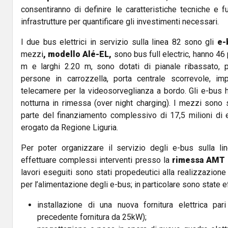
consentiranno di definire le caratteristiche tecniche e 
infrastrutture per quantificare gli investimenti necessari.
I due bus elettrici in servizio sulla linea 82 sono gli
e-b
mezzi
, modello Alé-EL,
sono bus full electric, hanno 46 
m e larghi 2.20 m, sono dotati di pianale ribassato, 
persone in carrozzella, porta centrale scorrevole, imp
telecamere per la videosorveglianza a bordo. Gli e-bus h
notturna in rimessa (over night charging). I mezzi sono 
parte del finanziamento complessivo di 17,5 milioni di
erogato da Regione Liguria.
Per poter organizzare il servizio degli e-bus sulla li
effettuare complessi interventi presso la
rimessa AMT d
lavori eseguiti sono stati propedeutici alla realizzazione d
per l’alimentazione degli e-bus; in particolare sono state ef
installazione di una nuova fornitura elettrica pa
precedente fornitura da 25kW);