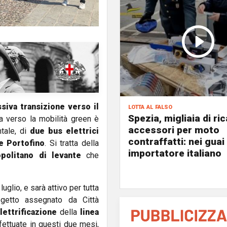
siva transizione verso il
lotta al falso
Spezia, migliaia di ri
pa verso la mobilità green è
accessori per moto
ntale, di
due bus elettrici
contraffatti: nei guai
e Portofino
. Si tratta della
importatore italiano
politano di levante
che
uglio, e sarà attivo per tutta
ogetto assegnato da Città
lettrificazione
della
linea
ffettuate in questi due mesi,