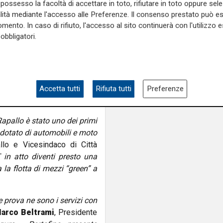
possesso la facoltà di accettare in toto, rifiutare in toto oppure sele
daco a Portofino, cinque anni
alità mediante l'accesso alle Preferenze. Il consenso prestato può 
tteo Viacava
, Sindaco di
mento. In caso di rifiuto, l'accesso al sito continuerà con l'utilizzo e
reen ed ecosostenibile del
obbligatori.
come tutte le eccellenze, ha
mino. Dopo il lungo lavoro
i fondamentale importanza.
nostro territorio è un futuro
lavorando per le prossime
Accetta tutti
Rifiuta tutti
Preferenze
Rapallo è stato uno dei primi
 dotato di automobili e moto
llo e Vicesindaco di Città
in atto diventi presto una
 la flotta di mezzi “green” a
e prova ne sono i servizi con
arco Beltrami
, Presidente