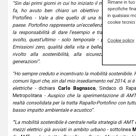
Rimane in tuo 
“Sin dai primi giorni in cui ho iniziato il mandato di sin
specifiche fin
fa, ho avuto ben chiaro un obiettivo -
sottolinea
Ma
in qualsiasi mo
Portofino
- Vale a dire quello di una trasformazione G
cookie tecnici 
paese. Portofino rappresenta un’eccellenza nel mondo e, 
la responsabilità di dare l’esempio e tracciare un cam
svolto, quest’ultimo - solo temporale - passaggio è d
Cookie policy
Emissioni zero, qualità della vita e bellezza: quello del 
rivolto alla sostenibilità, alla sicurezza. Stiamo 
generazioni”.
“Ho sempre creduto e incentivato la mobilità sostenibile. 
comuni liguri che, sin dal mio insediamento nel 2014, si è
elettriche -
dichiara
Carlo Bagnasco
, Sindaco di Rapa
Metropolitana
- Auspico che la sperimentazione di AMT 
realtà consolidata per la tratta Rapallo-Portofino con tutta
basso impatto ambientale e acustico”.
“
La mobilità sostenibile è centrale nella strategia di AMT 
mezzi elettrici già avviati in ambito urbano -
sottolinea
M