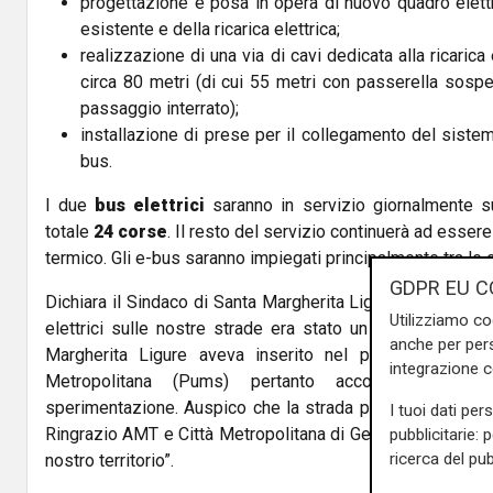
progettazione e posa in opera di nuovo quadro elettr
esistente e della ricarica elettrica;
realizzazione di una via di cavi dedicata alla ricarica
circa 80 metri (di cui 55 metri con passerella sosp
passaggio interrato);
installazione di prese per il collegamento del sistem
bus.
I due
bus elettrici
saranno in servizio giornalmente su
totale
24 corse
. Il resto del servizio continuerà ad esser
termico. Gli e-bus saranno impiegati principalmente tra le
GDPR EU C
Dichiara il Sindaco di Santa Margherita Ligure,
Paolo Don
Utilizziamo co
elettrici sulle nostre strade era stato un desiderio com
anche per pers
Margherita Ligure aveva inserito nel piano strategico 
integrazione 
Metropolitana (Pums) pertanto accolgo positiva
sperimentazione. Auspico che la strada più bella del mon
I tuoi dati per
Ringrazio AMT e Città Metropolitana di Genova per l’atten
pubblicitarie: 
ricerca del pub
nostro territorio”.