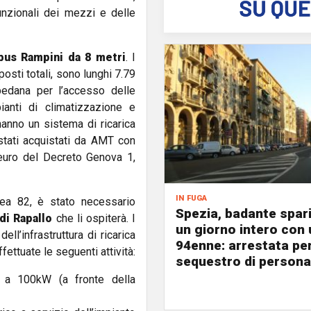
funzionali dei mezzi e delle
us Rampini da 8 metri
. I
posti totali, sono lunghi 7.79
pedana per l’accesso delle
ianti di climatizzazione e
anno un sistema di ricarica
stati acquistati da AMT con
 euro del Decreto Genova 1,
in fuga
nea 82, è stato necessario
Spezia, badante spar
i Rapallo
che li ospiterà. I
un giorno intero con 
ell’infrastruttura di ricarica
94enne: arrestata pe
fettuate le seguenti attività:
sequestro di persona
ri a 100kW (a fronte della