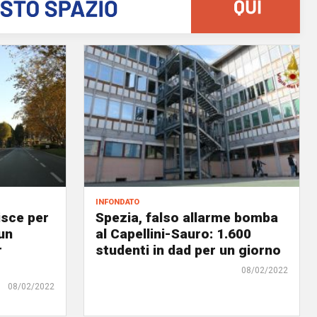
infondato
isce per
Spezia, falso allarme bomba
un
al Capellini-Sauro: 1.600
r
studenti in dad per un giorno
08/02/2022
08/02/2022