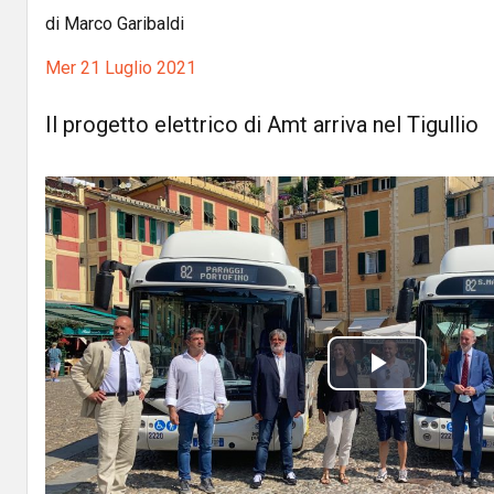
di Marco Garibaldi
Mer 21 Luglio 2021
Il progetto elettrico di Amt arriva nel Tigullio
P
l
a