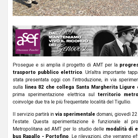
y
V
i
d
Prosegue e si amplia il progetto di AMT per la
progres
e
trasporto pubblico elettrico
. Un’altra importante tap
o
stata presentata oggi con l’introduzione, in via sperime
sulla
linea 82
che collega Santa Margherita Ligure 
prima sperimentazione elettrica sul
territorio metro
coinvolge due tra le più frequentate località del Tigullio.
Il servizio partirà in
via sperimentale
domani, giovedì 22 l
l’estate. Questa sperimentazione è funzionale al pr
Metropolitana ad AMT per lo studio delle
modalità di e
bus Rapallo - Portofino
. Le rilevazioni, che verranno e