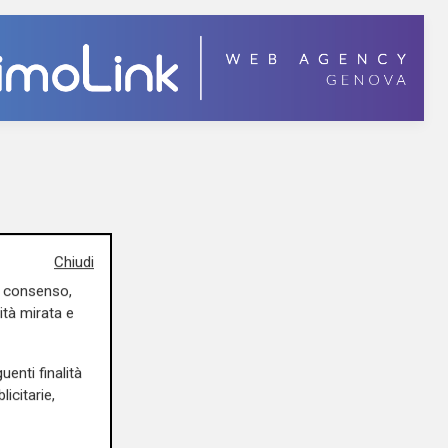
Chiudi
uo consenso,
ità mirata e
uenti finalità
icitarie,