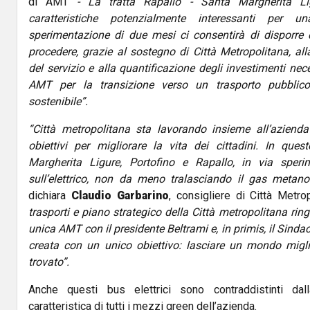
di AMT
- La tratta Rapallo - Santa Margherita Li
caratteristiche potenzialmente interessanti per una
sperimentazione di due mesi ci consentirà di disporre d
procedere, grazie al sostegno di Città Metropolitana, all
del servizio e alla quantificazione degli investimenti nec
AMT per la transizione verso un trasporto pubblic
sostenibile”.
“Città metropolitana sta lavorando insieme all’azienda
obiettivi per migliorare la vita dei cittadini. In que
Margherita Ligure, Portofino e Rapallo, in via speri
sull’elettrico, non da meno tralasciando il gas metano 
dichiara
Claudio Garbarino
, consigliere di Città Metro
trasporti e piano strategico della Città metropolitana ringr
unica AMT con il presidente Beltrami e, in primis, il Sindac
creata con un unico obiettivo: lasciare un mondo migl
trovato”.
Anche questi bus elettrici sono contraddistinti dal
caratteristica di tutti i mezzi green dell’azienda.