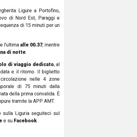
gherita Ligure a Portofino,
Covo di Nord Est, Paraggi e
requenza di 15 minuti per un
e l’ultima
alle 00.37
; mentre
una di notte
.
tolo di viaggio dedicato
, al
ata e il ritorno. Il biglietto
circolazione nelle 4 zone
mporale di 75 minuti dalla
rnata della prima convalida. È
ppure tramite la APP AMT.
e sulla Liguria seguiteci sul
e
e su
Facebook
.