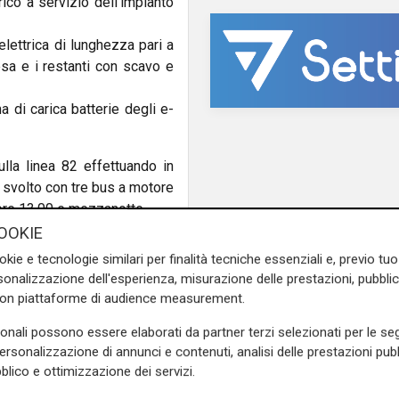
ico a servizio dell’impianto
 elettrica di lunghezza pari a
esa e i restanti con scavo e
a di carica batterie degli e-
lla linea 82 effettuando in
e svolto con tre bus a motore
 ore 13.00 e mezzanotte.
OOKIE
adoni
: “L’utilizzo dei mezzi
okie e tecnologie similari per finalità tecniche essenziali e, previo t
une del territorio che Santa
onalizzazione dell'esperienza, misurazione delle prestazioni, pubblic
della mobilità della Città
con piattaforme di audience measurement.
mente l’avvio di questa
do sarà anche la più green!
sonali possono essere elaborati da partner terzi selezionati per le seg
zione che ripongono verso il
personalizzazione di annunci e contenuti, analisi delle prestazioni pubbl
blico e ottimizzazione dei servizi.