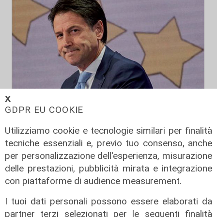
𝗫
Crisi di governo, Conte: "Draghi
GDPR EU COOKIE
sprezzante, siamo stati messi alla
Utilizziamo cookie e tecnologie similari per finalità
porta"
tecniche essenziali e, previo tuo consenso, anche
20/07/2022
per personalizzazione dell'esperienza, misurazione
delle prestazioni, pubblicità mirata e integrazione
con piattaforme di audience measurement.
I tuoi dati personali possono essere elaborati da
partner terzi selezionati per le seguenti finalità