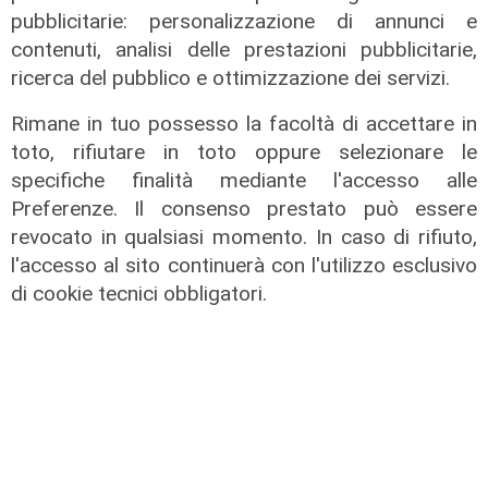
pubblicitarie: personalizzazione di annunci e
contenuti, analisi delle prestazioni pubblicitarie,
ALTRE NOTIZIE
ricerca del pubblico e ottimizzazione dei servizi.
Rimane in tuo possesso la facoltà di accettare in
toto, rifiutare in toto oppure selezionare le
specifiche finalità mediante l'accesso alle
Preferenze. Il consenso prestato può essere
revocato in qualsiasi momento. In caso di rifiuto,
l'accesso al sito continuerà con l'utilizzo esclusivo
di cookie tecnici obbligatori.
L'esclusiva
Sanna (PD) a Telenord: "Sulle grandi
opere servono chiarezza, coperture
e tempi certi"