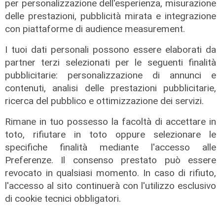
per personalizzazione dell'esperienza, misurazione
delle prestazioni, pubblicità mirata e integrazione
con piattaforme di audience measurement.
I tuoi dati personali possono essere elaborati da
partner terzi selezionati per le seguenti finalità
pubblicitarie: personalizzazione di annunci e
contenuti, analisi delle prestazioni pubblicitarie,
ricerca del pubblico e ottimizzazione dei servizi.
Rimane in tuo possesso la facoltà di accettare in
toto, rifiutare in toto oppure selezionare le
specifiche finalità mediante l'accesso alle
La misura
Preferenze. Il consenso prestato può essere
Da Regione Liguria 100mila euro per
revocato in qualsiasi momento. In caso di rifiuto,
l'accoglienza di persone fragili: 14
l'accesso al sito continuerà con l'utilizzo esclusivo
nuovi posti
di cookie tecnici obbligatori.
07/08/2026
di r.c.