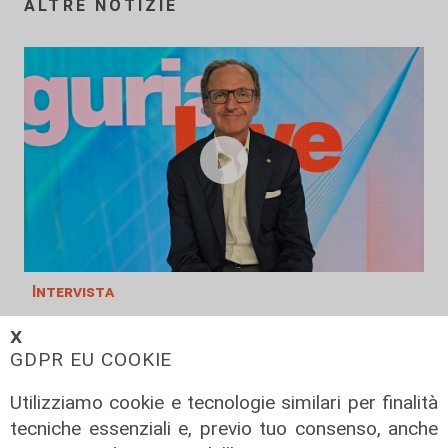
ALTRE NOTIZIE
Intervista
L'assessore Nicolo' a Telenord: "Con
𝗫
le Case di Comunità meno pressione
GDPR EU COOKIE
sui PS. Entro l'anno un nuovo bando
per infermieri"
Utilizziamo cookie e tecnologie similari per finalità
tecniche essenziali e, previo tuo consenso, anche
09/08/2026
di Filippo Serio