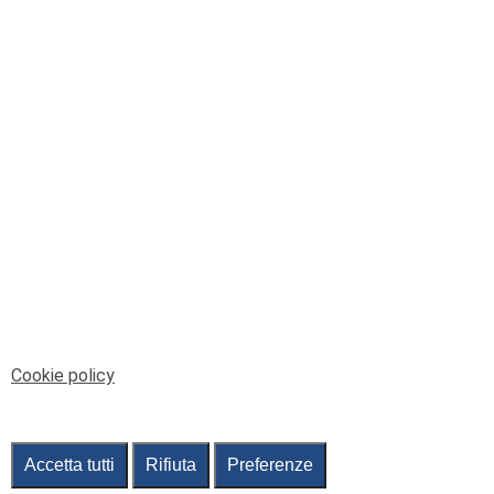
© Telenord Srl
P.IVA e CF: 00945590107 - ISC. REA - GE: 229501
Sede Legale: Via XX Settembre 41/3, 16121 GENOVA
PEC: contabilita@pec.telenord.it
Capitale sociale: 343.598,42 euro i.v.
Tutti i diritti riservati, vietata la copia anche parziale
dei contenuti
pubtelenord@telenord.it
Tel. 010 55 32 701
Informativa della privacy
|
Gestisci consenso
Cookie policy
Accetta tutti
Rifiuta
Preferenze