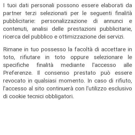
Le temperature
I tuoi dati personali possono essere elaborati da
Genova, caldo torrido: bollino rosso
partner terzi selezionati per le seguenti finalità
anche lunedì
pubblicitarie: personalizzazione di annunci e
contenuti, analisi delle prestazioni pubblicitarie,
08/08/2026
di c.b.
ricerca del pubblico e ottimizzazione dei servizi.
Rimane in tuo possesso la facoltà di accettare in
toto, rifiutare in toto oppure selezionare le
specifiche finalità mediante l'accesso alle
Preferenze. Il consenso prestato può essere
revocato in qualsiasi momento. In caso di rifiuto,
l'accesso al sito continuerà con l'utilizzo esclusivo
di cookie tecnici obbligatori.
Il derby