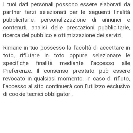
I tuoi dati personali possono essere elaborati da
partner terzi selezionati per le seguenti finalità
pubblicitarie: personalizzazione di annunci e
L'esclusiva
contenuti, analisi delle prestazioni pubblicitarie,
Bordilli (Lega): "Favorevole alle
ricerca del pubblico e ottimizzazione dei servizi.
norme anti - maranza. Cpr
Rimane in tuo possesso la facoltà di accettare in
necessario per aumentare i
rimpatri"
toto, rifiutare in toto oppure selezionare le
specifiche finalità mediante l'accesso alle
05/08/2026
Preferenze. Il consenso prestato può essere
revocato in qualsiasi momento. In caso di rifiuto,
l'accesso al sito continuerà con l'utilizzo esclusivo
di cookie tecnici obbligatori.