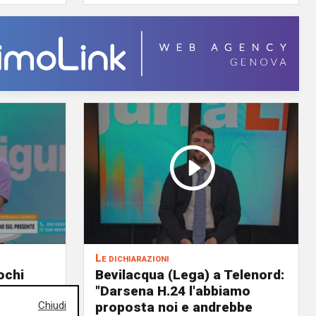
Le dichiarazioni
ochi
Bevilacqua (Lega) a Telenord:
i della
"Darsena H.24 l'abbiamo
Chiudi
il
proposta noi e andrebbe