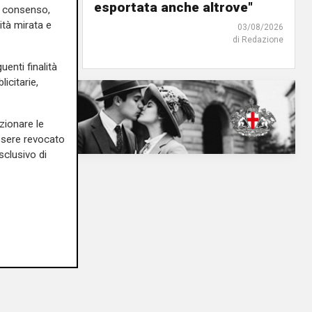
o"
esportata anche altrove"
uo consenso,
ità mirata e
03/08/2026
03/08/2026
di Redazione
di Redazione
uenti finalità
icitarie,
zionare le
essere revocato
sclusivo di