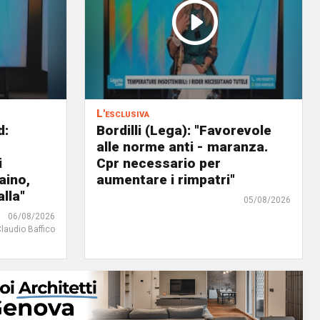
L'esclusiva
d:
Bordilli (Lega): "Favorevole
alle norme anti - maranza.
i
Cpr necessario per
aino,
aumentare i rimpatri"
lla"
05/08/2026
06/08/2026
Claudio Baffico