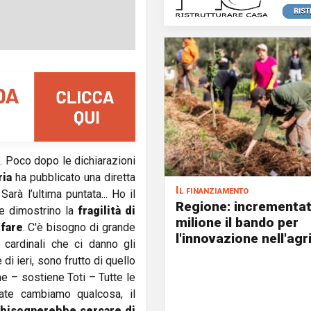
 Poco dopo le dichiarazioni
ria
ha pubblicato una diretta
Il finanziamento
rà l’ultima puntata... Ho il
Regione: incrementat
 e dimostrino la
fragilità di
milione il bando per
 fare
. C'è bisogno di grande
l'innovazione nell'agr
 cardinali che ci danno gli
di ieri, sono frutto di quello
 – sostiene Toti – Tutte le
ate cambiamo qualcosa, il
e
bisognerebbe cercare di