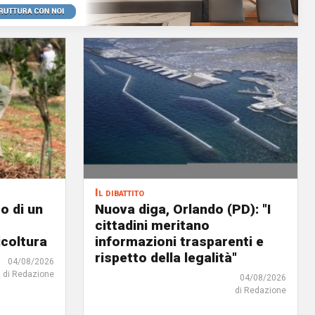
Il dibattito
o di un
Nuova diga, Orlando (PD): "I
cittadini meritano
icoltura
informazioni trasparenti e
rispetto della legalità"
04/08/2026
di Redazione
04/08/2026
di Redazione