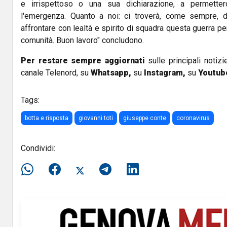
e irrispettoso o una sua dichiarazione, a permetterc
l'emergenza. Quanto a noi: ci troverà, come sempre, da
affrontare con lealtà e spirito di squadra questa guerra pe
comunità. Buon lavoro" concludono.
Per restare sempre aggiornati
sulle principali notizi
canale Telenord, su
Whatsapp,
su
Instagram
,
su
Youtub
Tags:
botta e risposta
giovanni toti
giuseppe conte
coronavirus
Condividi: