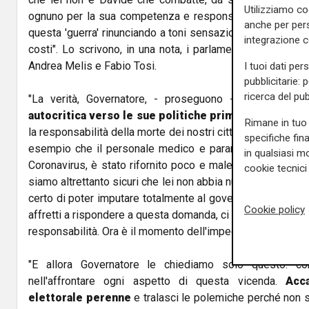
Utilizziamo co
ognuno per la sua competenza e responsabilità, sta facen
anche per pers
questa 'guerra' rinunciando a toni sensazionalistici e alla 
integrazione 
costi". Lo scrivono, in una nota, i parlamentari liguri del 
Andrea Melis e Fabio Tosi.
I tuoi dati per
pubblicitarie: 
ricerca del pub
"La verità, Governatore, - proseguono - è che
dovre
autocritica verso le sue politiche prima di 'lavarsen
Rimane in tuo 
la responsabilità della morte dei nostri cittadini. Perché 
specifiche fin
esempio che il personale medico e paramedico ligure, fin
in qualsiasi mo
Coronavirus, è stato rifornito poco e male di dispositivi d
cookie tecnici 
siamo altrettanto sicuri che lei non abbia nulla da rimprover
certo di poter imputare totalmente al governo nazionale 
Cookie policy
affretti a rispondere a questa domanda, ci sarà tempo e m
responsabilità. Ora è il momento dell'impegno, non delle p
"E allora Governatore le chiediamo solo questo: conc
nell'affrontare ogni aspetto di questa vicenda.
Acc
elettorale perenne
e tralasci le polemiche perché non s