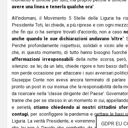
avere una linea e tenerla qualche ora
".
All'indomani, il Movimento 5 Stelle della Liguria ha r
Presidente Toti, lei chiede, a più riprese e con ogni mezzo, 
che fin qui ci ha sempre trovati d'accordo, non a caso
n
anche quando le sue dichiarazioni andavano 'oltre'
. 
Perché profondamente rispettosi, solidali e vicini alle e
che, in questo momento, di tutto hanno bisogno fuorché
affermazioni irresponsabili
della notte scorsa, però
silenzio: se lei, da un lato, chiede rigore e toni bassi dall
non perde occasione per attaccare i suoi avversari politici
Giuseppe Conte non aveva ancora terminato di parlare ag
pronto un post in cui insinua che la responsabilità della mo
da ricercare nella 'classe dirigente del Paese'. Governator
tranne che per se stesso in un momento in cui, appellando
e serietà,
stiamo chiedendo ai nostri cittadini sfo
contagi
, per sconfiggere la pandemia e gettare le basi pe
Liguria. La verità Presidente, e vorremmo se ne rendesse 
GDPR EU C
che lei non è Davide che combatte, da solo, contro Golia.