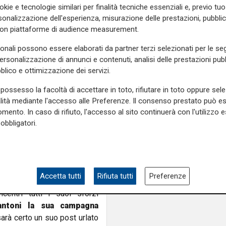
nemico nell'immigrat
okie e tecnologie similari per finalità tecniche essenziali e, previo t
do il possibile per vincere
onalizzazione dell'esperienza, misurazione delle prestazioni, pubblic
ricerca del consenso a tutti i
con piattaforme di audience measurement.
M5S e i consiglieri regionali
sonali possono essere elaborati da partner terzi selezionati per le seg
personalizzazione di annunci e contenuti, analisi delle prestazioni pubbl
blico e ottimizzazione dei servizi.
bbe per una volta fare
e le mani
' scaricando su altri
possesso la facoltà di accettare in toto, rifiutare in toto oppure sele
vede Presidente, se è vero ad
alità mediante l'accesso alle Preferenze. Il consenso prestato può 
 dall'inizio dell'emergenza
mento. In caso di rifiuto, l'accesso al sito continuerà con l'utilizzo e
i protezione individuali, non
obbligatori.
arsi. Al contrario. E' davvero
queste gravi carenze? Non si
odo per analizzare eventuali
olemiche".
Accetta tutti
Rifiuta tutti
Preferenze
entri tutti i suoi sforzi
antoni la sua campagna
arà certo un suo post urlato