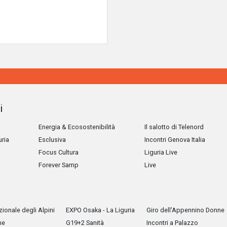
i
Energia & Ecosostenibilità
Il salotto di Telenord
uria
Esclusiva
Incontri Genova Italia
Focus Cultura
Liguria Live
Forever Samp
Live
ionale degli Alpini
EXPO Osaka - La Liguria
Giro dell'Appennino Donne
he
G19+2 Sanità
Incontri a Palazzo