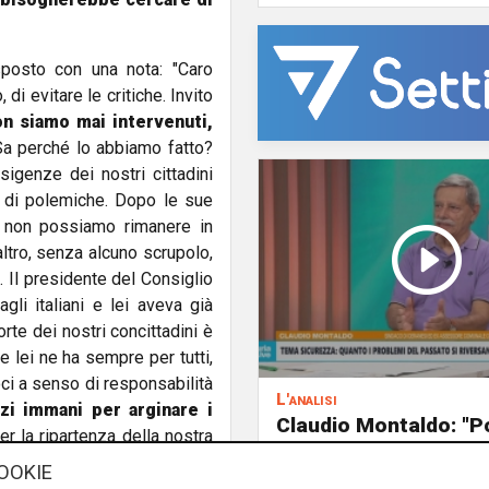
isposto con una nota: "Caro
di evitare le critiche. Invito
on siamo mai intervenuti,
Sa perché lo abbiamo fatto?
sigenze dei nostri cittadini
 di polemiche. Dopo le sue
, non possiamo rimanere in
'altro, senza alcuno scrupolo,
. Il presidente del Consiglio
li italiani e lei aveva già
rte dei nostri concittadini è
e lei ne ha sempre per tutti,
ci a senso di responsabilità
L'analisi
rzi immani per arginare i
Claudio Montaldo: "P
r la ripartenza della nostra
punti d'incontro e cris
conto una volta per tutte, è
OOKIE
famiglia, ma si cerca 
 La verità è che qui, tutti,