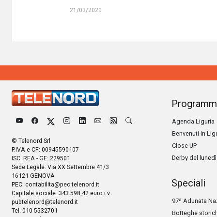
21/03/2020
Programm
Agenda Liguria
Benvenuti in Lig
© Telenord Srl
Close UP
P.IVA e CF: 00945590107
Derby del lunedì
ISC. REA - GE: 229501
Sede Legale: Via XX Settembre 41/3
16121 GENOVA
Speciali
PEC:
contabilita@pec.telenord.it
Capitale sociale: 343.598,42 euro i.v.
97ª Adunata Naz
pubtelenord@telenord.it
Tel. 010 5532701
Botteghe storic