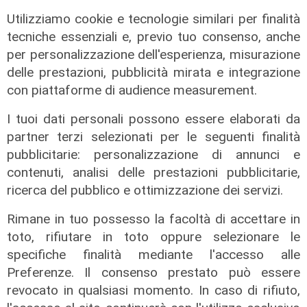
Utilizziamo cookie e tecnologie similari per finalità
tecniche essenziali e, previo tuo consenso, anche
per personalizzazione dell'esperienza, misurazione
ALTRE NOTIZIE
delle prestazioni, pubblicità mirata e integrazione
con piattaforme di audience measurement.
I tuoi dati personali possono essere elaborati da
partner terzi selezionati per le seguenti finalità
pubblicitarie: personalizzazione di annunci e
contenuti, analisi delle prestazioni pubblicitarie,
ricerca del pubblico e ottimizzazione dei servizi.
Rimane in tuo possesso la facoltà di accettare in
toto, rifiutare in toto oppure selezionare le
specifiche finalità mediante l'accesso alle
Intervento
Preferenze. Il consenso prestato può essere
Ex Ilva, Palombo (rsu Fiom Cgil) a
revocato in qualsiasi momento. In caso di rifiuto,
Telenord: "Cornigliano strategica,