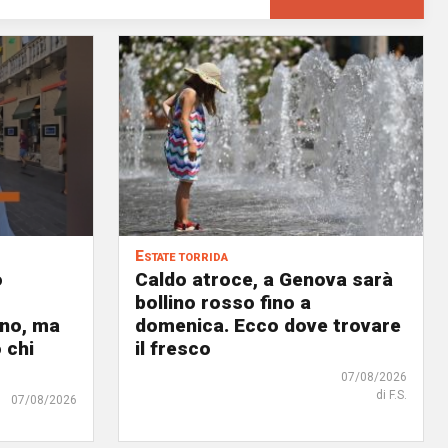
Estate torrida
o
Caldo atroce, a Genova sarà
bollino rosso fino a
no, ma
domenica. Ecco dove trovare
 chi
il fresco
07/08/2026
di F.S.
07/08/2026