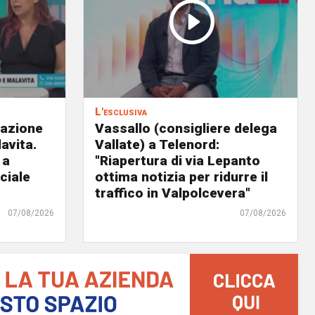
L'esclusiva
eazione
Vassallo (consigliere delega
avita.
Vallate) a Telenord:
 a
"Riapertura di via Lepanto
ciale
ottima notizia per ridurre il
traffico in Valpolcevera"
07/08/2026
07/08/2026