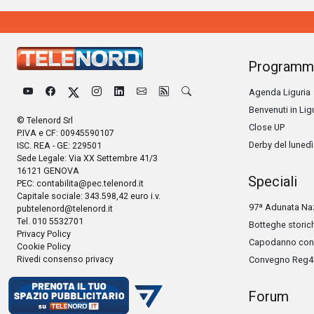
Programm
Agenda Liguria
Benvenuti in Lig
© Telenord Srl
Close UP
P.IVA e CF: 00945590107
Derby del lunedì
ISC. REA - GE: 229501
Sede Legale: Via XX Settembre 41/3
16121 GENOVA
Speciali
PEC:
contabilita@pec.telenord.it
Capitale sociale: 343.598,42 euro i.v.
97ª Adunata Naz
pubtelenord@telenord.it
Tel. 010 5532701
Botteghe storic
Privacy Policy
Capodanno con 
Cookie Policy
Rivedi consenso privacy
Convegno Reg4
Forum