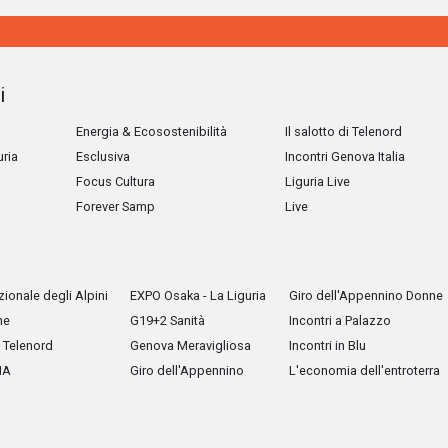
i
Energia & Ecosostenibilità
Il salotto di Telenord
uria
Esclusiva
Incontri Genova Italia
Focus Cultura
Liguria Live
Forever Samp
Live
ionale degli Alpini
EXPO Osaka - La Liguria
Giro dell'Appennino Donne
he
G19+2 Sanità
Incontri a Palazzo
Telenord
Genova Meravigliosa
Incontri in Blu
IA
Giro dell'Appennino
L'economia dell'entroterra