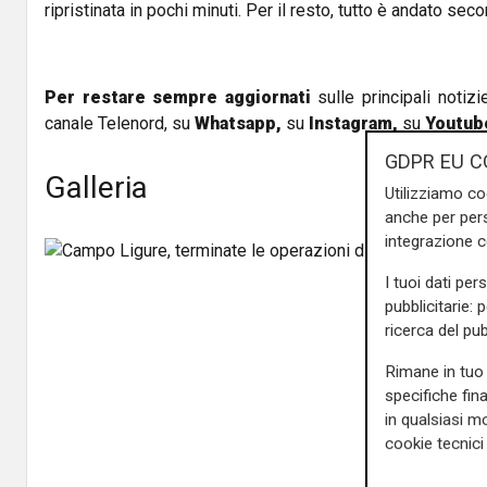
ripristinata in pochi minuti. Per il resto, tutto è andato sec
Per restare sempre aggiornati
sulle principali notizi
canale Telenord, su
Whatsapp,
su
Instagram
,
su
Youtub
GDPR EU C
Galleria
Utilizziamo co
anche per pers
integrazione 
I tuoi dati per
pubblicitarie: 
ricerca del pub
Rimane in tuo 
specifiche fin
Precedente
in qualsiasi mo
cookie tecnici 