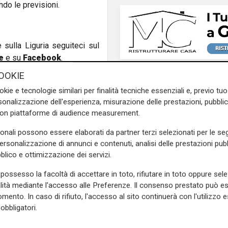
ondo le previsioni.
e sulla Liguria seguiteci sul
e
e su
Facebook
.
OOKIE
okie e tecnologie similari per finalità tecniche essenziali e, previo t
onalizzazione dell'esperienza, misurazione delle prestazioni, pubblic
con piattaforme di audience measurement.
sonali possono essere elaborati da partner terzi selezionati per le seg
personalizzazione di annunci e contenuti, analisi delle prestazioni pubbl
blico e ottimizzazione dei servizi.
possesso la facoltà di accettare in toto, rifiutare in toto oppure sele
Programma
alità mediante l'accesso alle Preferenze. Il consenso prestato può 
Genova si prepara
Successivo
mento. In caso di rifiuto, l'accesso al sito continuerà con l'utilizzo e
all'autunno: oltre due
obbligatori.
di euro per la pulizia d
torrenti