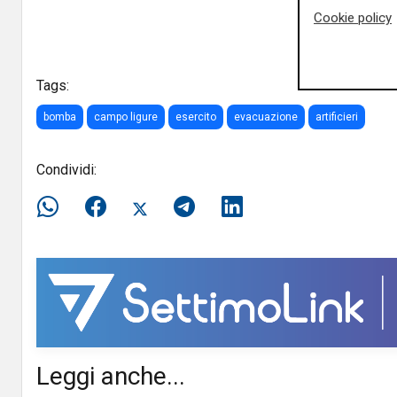
Cookie policy
Tags:
bomba
campo ligure
esercito
evacuazione
artificieri
Condividi:
Leggi anche...