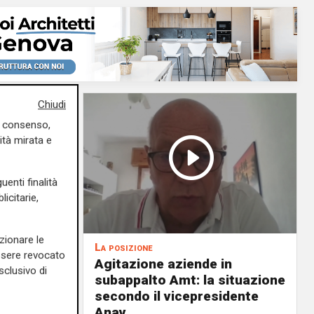
Chiudi
uo consenso,
ità mirata e
uenti finalità
icitarie,
zionare le
La posizione
essere revocato
Agitazione aziende in
sclusivo di
 milioni
subappalto Amt: la situazione
i rivi e
secondo il vicepresidente
Anav