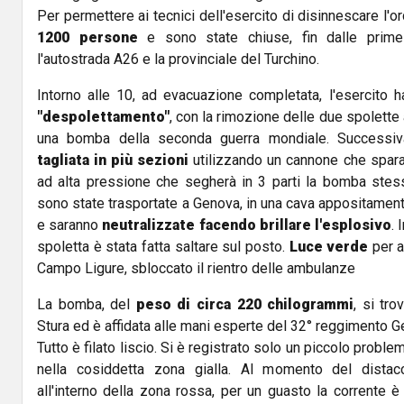
Per permettere ai tecnici dell'esercito di disinnescare l'
1200 persone
e sono state chiuse, fin dalle prime lu
l'autostrada A26 e la provinciale del Turchino.
Intorno alle 10, ad evacuazione completata, l'esercito h
"despolettamento"
, con la rimozione delle due spolette 
una bomba della seconda guerra mondiale. Successiv
tagliata in più sezioni
utilizzando un cannone che spara
ad alta pressione che segherà in 3 parti la bomba stess
sono state trasportate a Genova, in una cava appositamente
e saranno
neutralizzate facendo brillare l'esplosivo
. 
spoletta è stata fatta saltare sul posto.
Luce verde
per a
Campo Ligure, sbloccato il rientro delle ambulanze
La bomba, del
peso di circa 220 chilogrammi
, si tro
Stura ed è affidata alle mani esperte del 32° reggimento Ge
Tutto è filato liscio. Si è registrato solo un piccolo probl
nella cosiddetta zona gialla. Al momento del distacc
all'interno della zona rossa, per un guasto la corrente è