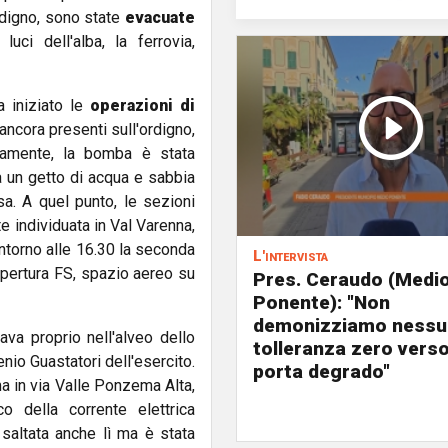
ordigno, sono state
evacuate
ci dell'alba, la ferrovia,
a iniziato le
operazioni di
ancora presenti sull'ordigno,
amente, la bomba è stata
 un getto di acqua e sabbia
a. A quel punto, le sezioni
 individuata in Val Varenna,
Intorno alle 16.30 la seconda
L'intervista
pertura FS, spazio aereo su
Pres. Ceraudo (Medi
Ponente): "Non
demonizziamo nessu
vava proprio nell'alveo dello
tolleranza zero verso
nio Guastatori dell'esercito.
porta degrado"
ema in via Valle Ponzema Alta,
o della corrente elettrica
 saltata anche lì ma è stata