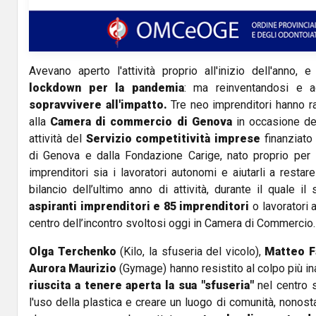
Avevano aperto l'attività proprio all'inizio dell'anno,
lockdown per la pandemia
: ma reinventandosi e a
sopravvivere all'impatto.
Tre neo imprenditori hanno ra
alla
Camera
di commercio
di Genova
in occasione del
attività del
Servizio competitività imprese
finanziato
di Genova e dalla Fondazione Carige, nato proprio per s
imprenditori sia i lavoratori autonomi e aiutarli a restar
bilancio dell’ultimo anno di attività, durante il quale i
aspiranti imprenditori e 85 imprenditori
o lavoratori a
centro dell’incontro svoltosi oggi in Camera di Commercio.
Olga Terchenko
(Kilo, la sfuseria del vicolo),
Matteo Fa
Aurora Maurizio
(Gymage) hanno resistito al colpo più i
riuscita a tenere aperta la sua "sfuseria"
nel centro s
l'uso della plastica e creare un luogo di comunità, nonost