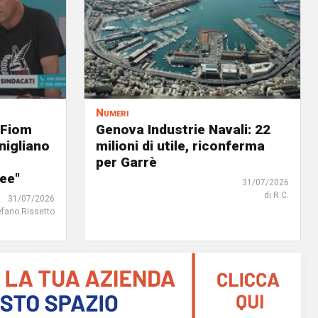
Numeri
 Fiom
Genova Industrie Navali: 22
nigliano
milioni di utile, riconferma
per Garrè
ree"
31/07/2026
di R.C.
31/07/2026
efano Rissetto