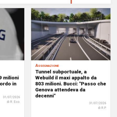
Assegnazione
Tunnel subportuale, a
9 milioni
Webuild il maxi appalto da
ordo in
803 milioni. Bucci: "Passo che
Genova attendeva da
decenni"
31/07/2026
di R. Eco.
31/07/2026
di R.P.