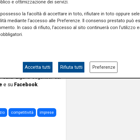
blico e ottimizzazione dei servizi.
agevolazioni per la L
e della Camera di Commercio
possesso la facoltà di accettare in toto, rifiutare in toto oppure sele
 sulle proprie passioni non
alità mediante l'accesso alle Preferenze. Il consenso prestato può 
tività imprese ha supportato
mento. In caso di rifiuto, l'accesso al sito continuerà con l'utilizzo e
tonomi già attivi
obbligatori.
atuito
, è affidato al Centro
lazzo della Borsa Valori, in
funzionare da remoto, con
5.
Accetta tutti
Rifiuta tutti
Preferenze
e sulla Liguria seguiteci sul
e
e su
Facebook
.
zio
competitività
imprese