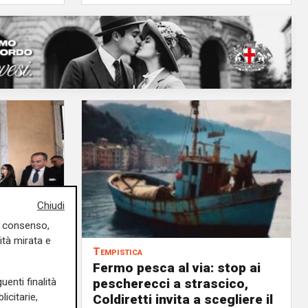
Chiudi
uo consenso,
ità mirata e
Tempistica
Fermo pesca al via: stop ai
uenti finalità
ilioni di
pescherecci a strascico,
icitarie,
Coldiretti invita a scegliere il