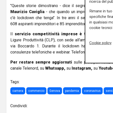
ricerca del pub
"Queste storie dimostrano - dice il segretario general
Rimane in tuo 
Maurizio Caviglia
- che quando un imprenditore investe
specifiche fin
c'è lockdown che tenga". In tre anni il servizio competi
in qualsiasi mo
608 aspiranti imprenditori e 85 imprenditori o lavoratori au
cookie tecnici 
Il
servizio competitività imprese
è totalmente gr
Ligure Produttività (CLP), con sede all’ammezzato del Pa
Cookie policy
via Boccardo 1. Durante il lockdown ha continuato a 
consulenze telefoniche e webinar. Telefono: 010 5508720
Per restare sempre aggiornati
sulle principali notizi
canale Telenord, su
Whatsapp,
su
Instagram
,
su
Youtub
Tags:
camera
commercio
Genova
pandemia
coronavirus
servi
Condividi: