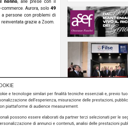
al nonno
, alle prese con il
'e-commerce. Aurora, solo
49
e a persone con problemi di
 è reinventata grazie a Zoom.
OOKIE
okie e tecnologie similari per finalità tecniche essenziali e, previo t
onalizzazione dell'esperienza, misurazione delle prestazioni, pubblic
Numeri
con piattaforme di audience measurement.
Filse chiude il 2025 in
sonali possono essere elaborati da partner terzi selezionati per le seg
crescita: gestiti 559 m
personalizzazione di annunci e contenuti, analisi delle prestazioni pubbl
euro e 132 milioni di