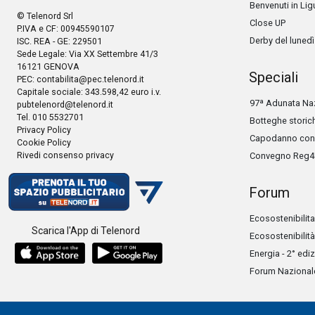
Benvenuti in Lig
© Telenord Srl
Close UP
P.IVA e CF: 00945590107
Derby del lunedì
ISC. REA - GE: 229501
Sede Legale: Via XX Settembre 41/3
16121 GENOVA
Speciali
PEC:
contabilita@pec.telenord.it
Capitale sociale: 343.598,42 euro i.v.
97ª Adunata Naz
pubtelenord@telenord.it
Tel. 010 5532701
Botteghe storic
Privacy Policy
Capodanno con 
Cookie Policy
Rivedi consenso privacy
Convegno Reg4
Forum
Ecosostenibilita
Scarica l'App di Telenord
Ecosostenibilità
Energia - 2° edi
Forum Nazionale 