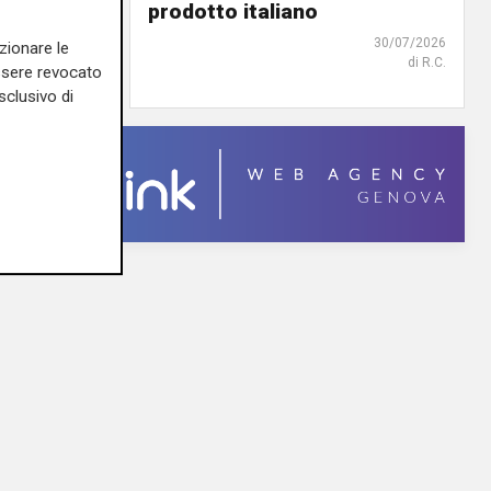
iguria
prodotto italiano
31/07/2026
30/07/2026
zionare le
di R.S.
di R.C.
essere revocato
sclusivo di