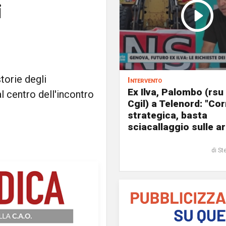
i
storie degli
Intervento
Ex Ilva, Palombo (rsu
l centro dell'incontro
Cgil) a Telenord: "Cor
strategica, basta
sciacallaggio sulle a
di St