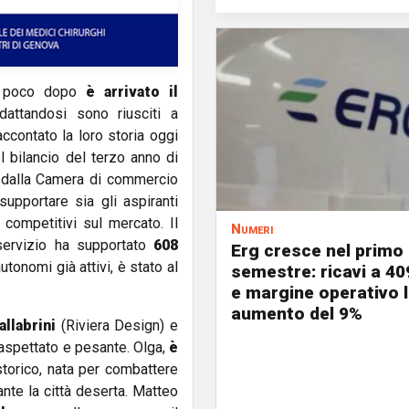
 e poco dopo
è arrivato il
dattandosi sono riusciti a
ccontato la loro storia oggi
 bilancio del terzo anno di
 dalla Camera di commercio
upportare sia gli aspiranti
e competitivi sul mercato. Il
Numeri
l servizio ha supportato
608
Erg cresce nel primo
utonomi già attivi, è stato al
semestre: ricavi a 40
e margine operativo l
aumento del 9%
llabrini
(Riviera Design) e
naspettato e pesante. Olga,
è
torico, nata per combattere
ante la città deserta. Matteo