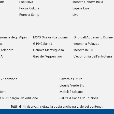
uria
Esclusiva
Incontri Genova Italia
Focus Cultura
Liguria Live
Forever Samp
Live
ionale degli Alpini
EXPO Osaka - La Liguria
Giro dell'Appennino Donne
he
G19+2 Sanità
Incontri a Palazzo
Telenord
Genova Meravigliosa
Incontri in Blu
IA
Giro dell'Appennino
L'economia dell'entroterra
 2° edizione
Lavoro e Futuro
Liguria Verde Blu
zione
Mobilità Urbana
sull’Energia - 3° edizione
Salute & Sanità 3° Edizione
Tutti i diritti riservati, vietata la copia anche parziale dei contenuti