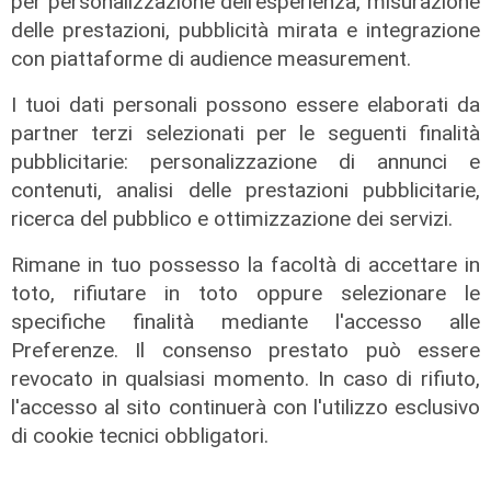
per personalizzazione dell'esperienza, misurazione
delle prestazioni, pubblicità mirata e integrazione
con piattaforme di audience measurement.
I tuoi dati personali possono essere elaborati da
partner terzi selezionati per le seguenti finalità
pubblicitarie: personalizzazione di annunci e
contenuti, analisi delle prestazioni pubblicitarie,
ricerca del pubblico e ottimizzazione dei servizi.
Rimane in tuo possesso la facoltà di accettare in
Addio
toto, rifiutare in toto oppure selezionare le
Mondo della musica in lutto, è
specifiche finalità mediante l'accesso alle
morto Francesco Guccini
Preferenze. Il consenso prestato può essere
06/08/2026
revocato in qualsiasi momento. In caso di rifiuto,
di F.S.
l'accesso al sito continuerà con l'utilizzo esclusivo
di cookie tecnici obbligatori.