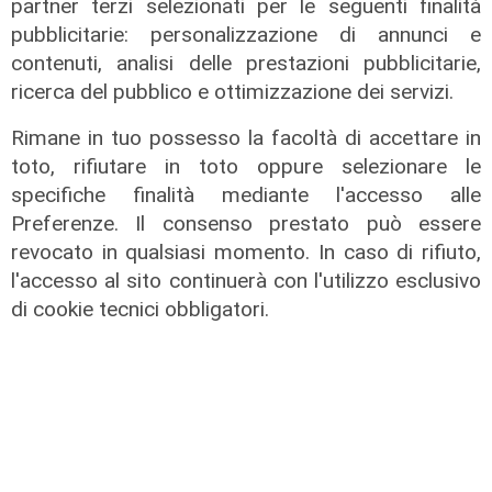
partner terzi selezionati per le seguenti finalità
pubblicitarie: personalizzazione di annunci e
contenuti, analisi delle prestazioni pubblicitarie,
ricerca del pubblico e ottimizzazione dei servizi.
Rimane in tuo possesso la facoltà di accettare in
La rassegna
toto, rifiutare in toto oppure selezionare le
Arte Nomade: la Media Valbisagno
specifiche finalità mediante l'accesso alle
esalta le qualità di giovani artisti
Preferenze. Il consenso prestato può essere
04/08/2026
revocato in qualsiasi momento. In caso di rifiuto,
l'accesso al sito continuerà con l'utilizzo esclusivo
di cookie tecnici obbligatori.