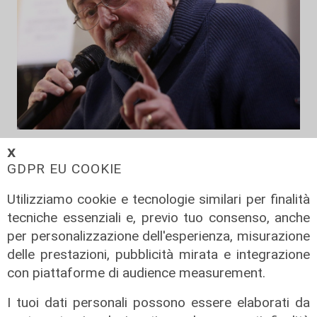
Addio
𝗫
Mondo della musica in lutto, è
GDPR EU COOKIE
morto Francesco Guccini
Utilizziamo cookie e tecnologie similari per finalità
06/08/2026
tecniche essenziali e, previo tuo consenso, anche
di F.S.
per personalizzazione dell'esperienza, misurazione
delle prestazioni, pubblicità mirata e integrazione
con piattaforme di audience measurement.
I tuoi dati personali possono essere elaborati da