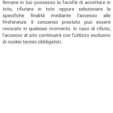
Rimane in tuo possesso la facoltà di accettare in
toto, rifiutare in toto oppure selezionare le
specifiche finalità mediante l'accesso alle
Preferenze. Il consenso prestato può essere
revocato in qualsiasi momento. In caso di rifiuto,
l'accesso al sito continuerà con l'utilizzo esclusivo
di cookie tecnici obbligatori.
il retroscena
Salone del Libro di Torino, in anteprima
lo stand della Liguria: un'agorà di "carta"
che racconterà la regione
16/02/2024