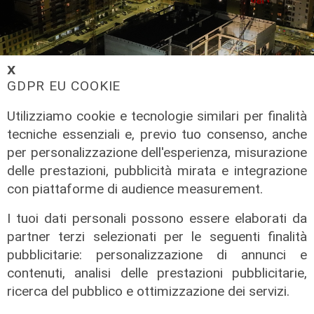
𝗫
GDPR EU COOKIE
Utilizziamo cookie e tecnologie similari per finalità
tecniche essenziali e, previo tuo consenso, anche
per personalizzazione dell'esperienza, misurazione
delle prestazioni, pubblicità mirata e integrazione
la storia
con piattaforme di audience measurement.
Cantiere crollato a Firenze, lo choc dei
soccorritori: "Tante macerie quante per
I tuoi dati personali possono essere elaborati da
il Ponte Morandi"
partner terzi selezionati per le seguenti finalità
16/02/2024
pubblicitarie: personalizzazione di annunci e
contenuti, analisi delle prestazioni pubblicitarie,
ricerca del pubblico e ottimizzazione dei servizi.