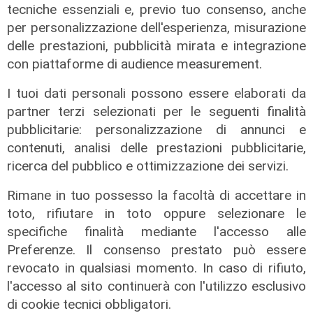
tecniche essenziali e, previo tuo consenso, anche
per personalizzazione dell'esperienza, misurazione
delle prestazioni, pubblicità mirata e integrazione
con piattaforme di audience measurement.
L'esclusiva
I tuoi dati personali possono essere elaborati da
Vassallo (consigliere delega
partner terzi selezionati per le seguenti finalità
Vallate) a Telenord: "Riapertura di
pubblicitarie: personalizzazione di annunci e
via Lepanto ottima notizia per
contenuti, analisi delle prestazioni pubblicitarie,
ridurre il traffico in Valpolcevera"
ricerca del pubblico e ottimizzazione dei servizi.
07/08/2026
Rimane in tuo possesso la facoltà di accettare in
toto, rifiutare in toto oppure selezionare le
specifiche finalità mediante l'accesso alle
Preferenze. Il consenso prestato può essere
revocato in qualsiasi momento. In caso di rifiuto,
l'accesso al sito continuerà con l'utilizzo esclusivo
di cookie tecnici obbligatori.