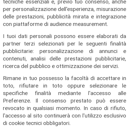
tecniche essenziali e, previo tuo consenso, anche
per personalizzazione dell'esperienza, misurazione
delle prestazioni, pubblicità mirata e integrazione
con piattaforme di audience measurement.
I tuoi dati personali possono essere elaborati da
partner terzi selezionati per le seguenti finalità
Afa
pubblicitarie: personalizzazione di annunci e
contenuti, analisi delle prestazioni pubblicitarie,
Caldo in Liguria, bollino rosso anche
ricerca del pubblico e ottimizzazione dei servizi.
sabato: settimo giorno consecutivo
06/08/2026
Rimane in tuo possesso la facoltà di accettare in
di F.S.
toto, rifiutare in toto oppure selezionare le
specifiche finalità mediante l'accesso alle
Preferenze. Il consenso prestato può essere
revocato in qualsiasi momento. In caso di rifiuto,
l'accesso al sito continuerà con l'utilizzo esclusivo
di cookie tecnici obbligatori.