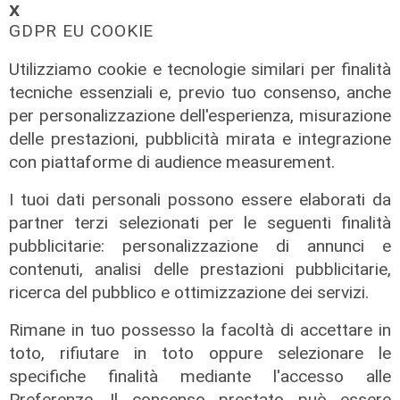
𝗫
rosso fino a domenica. Ecco dove
GDPR EU COOKIE
trovare il fresco
07/08/2026
Utilizziamo cookie e tecnologie similari per finalità
di F.S.
tecniche essenziali e, previo tuo consenso, anche
per personalizzazione dell'esperienza, misurazione
delle prestazioni, pubblicità mirata e integrazione
con piattaforme di audience measurement.
I tuoi dati personali possono essere elaborati da
partner terzi selezionati per le seguenti finalità
pubblicitarie: personalizzazione di annunci e
contenuti, analisi delle prestazioni pubblicitarie,
ricerca del pubblico e ottimizzazione dei servizi.
Rimane in tuo possesso la facoltà di accettare in
Programma
toto, rifiutare in toto oppure selezionare le
Genova si prepara all'autunno: oltre
specifiche finalità mediante l'accesso alle
due milioni di euro per la pulizia di
Preferenze. Il consenso prestato può essere