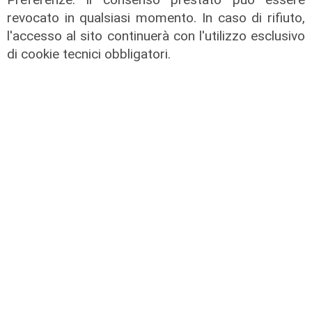
rivi e torrenti
revocato in qualsiasi momento. In caso di rifiuto,
07/08/2026
l'accesso al sito continuerà con l'utilizzo esclusivo
di r.c.
di cookie tecnici obbligatori.
La posizione
Agitazione aziende in subappalto
Amt: la situazione secondo il
vicepresidente Anav
06/08/2026