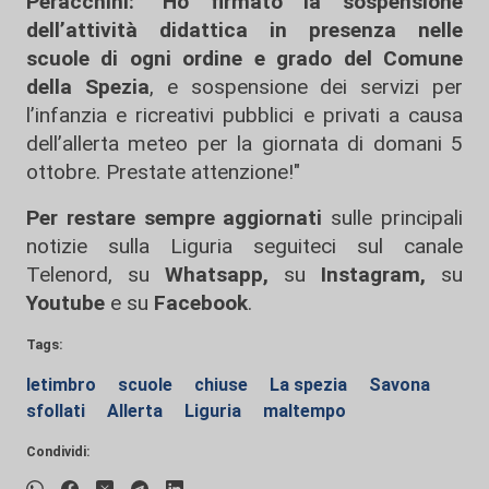
Peracchini:
"
Ho firmato la sospensione
dell’attività didattica in presenza nelle
scuole di ogni ordine e grado del Comune
della Spezia
, e sospensione dei servizi per
l’infanzia e ricreativi pubblici e privati a causa
dell’allerta meteo per la giornata di domani 5
ottobre. Prestate attenzione!"
Per restare sempre aggiornati
sulle principali
notizie sulla Liguria seguiteci sul canale
Telenord, su
Whatsapp,
su
Instagram
,
su
Youtube
e su
Facebook
.
Tags:
letimbro
scuole
chiuse
La spezia
Savona
sfollati
Allerta
Liguria
maltempo
Condividi: