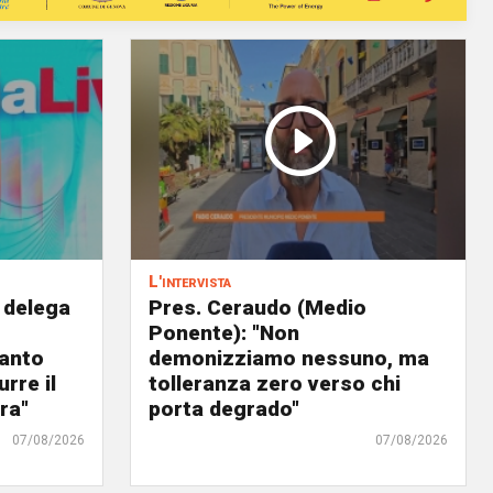
L'intervista
 delega
Pres. Ceraudo (Medio
Ponente): "Non
panto
demonizziamo nessuno, ma
urre il
tolleranza zero verso chi
ra"
porta degrado"
07/08/2026
07/08/2026