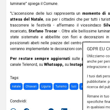
luminarie" spiega il Comune.
"L'accensione delle luci rappresenta un
momento di sp
attesa del Natale
, sia per i cittadini che per tutti i tur
trascorrere le festività - affermano il vicesindaco
Sil
incaricato,
Stefano Trocar
-. Oltre alle bellissime lumina
state sistemate e abbellite con fiori e decorazioni in
posizionati abeti nelle piazze del centro città e nel co
GDPR EU C
verranno implementate le decorazioni con ulteriori composi
Utilizziamo co
Per restare sempre aggiornati
sulle principali notizi
anche per pers
canale Telenord, su
Whatsapp,
su
Instagram
,
su
Youtub
integrazione 
I tuoi dati per
Tags:
pubblicitarie: 
ricerca del pub
natale
Chiavari
Liguria
Turismo
luci
addobbi
terrile
Rimane in tuo 
Condividi:
specifiche fin
in qualsiasi mo