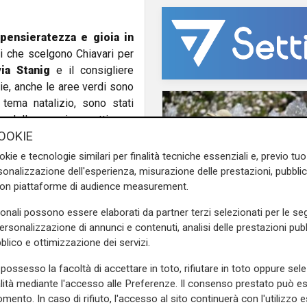
ensieratezza e gioia in
isti che scelgono Chiavari per
via Stanig
e il consigliere
rie, anche le aree verdi sono
 tema natalizio, sono stati
rso della prossima settimana
OOKIE
zioni ".
okie e tecnologie similari per finalità tecniche essenziali e, previo t
e sulla Liguria seguiteci sul
onalizzazione dell'esperienza, misurazione delle prestazioni, pubblic
e
e su
Facebook
.
con piattaforme di audience measurement.
sonali possono essere elaborati da partner terzi selezionati per le seg
personalizzazione di annunci e contenuti, analisi delle prestazioni pubbl
Estate torrida
blico e ottimizzazione dei servizi.
Caldo atroce, a Geno
possesso la facoltà di accettare in toto, rifiutare in toto oppure sele
bollino rosso fino a
alità mediante l'accesso alle Preferenze. Il consenso prestato può 
domenica. Ecco dove
mento. In caso di rifiuto, l'accesso al sito continuerà con l'utilizzo e
il fresco