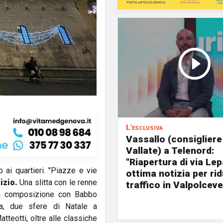
L'esclusiva
Vassallo (consigliere
Vallate) a Telenord:
"Riapertura di via Le
o ai quartieri. "Piazze e vie
ottima notizia per rid
izio.
Una slitta con le renne
traffico in Valpolceve
una composizione con Babbo
ca, due sfere di Natale a
tteotti, oltre alle classiche