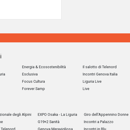
i
Energia & Ecosostenibilità
Il salotto di Telenord
uria
Esclusiva
Incontri Genova Italia
Focus Cultura
Liguria Live
Forever Samp
Live
ionale degli Alpini
EXPO Osaka - La Liguria
Giro dell'Appennino Donne
he
G19+2 Sanità
Incontri a Palazzo
Telenord
Genova Meravigliosa
Incontri in Blu