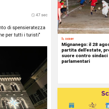
47 sec
nto di spensieratezza
e per tutti i turisti"
Il derby
Mignanego: il 28 agos
partita dell'estate, pr
suore contro sindaci
parlamentari