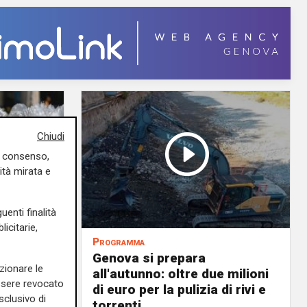
Chiudi
uo consenso,
ità mirata e
uenti finalità
icitarie,
Programma
va sarà
Genova si prepara
zionare le
all'autunno: oltre due milioni
essere revocato
 trovare
di euro per la pulizia di rivi e
sclusivo di
torrenti