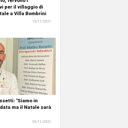
no, fervono i
i per il villaggio di
ale a Villa Bombrini
15/11/2021
ssetti: "Siamo in
data ma il Natale sarà
09/11/2021