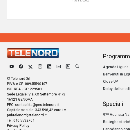
13/11/2021
Programm
Agenda Liguria
Benvenuti in Lig
© Telenord Srl
Close UP
P.IVA e CF: 00945590107
Derby del lunedì
ISC. REA - GE: 229501
Sede Legale: Via XX Settembre 41/3
16121 GENOVA
Speciali
PEC:
contabilita@pec.telenord.it
Capitale sociale: 343.598,42 euro i.v.
97ª Adunata Naz
pubtelenord@telenord.it
Tel. 010 5532701
Botteghe storic
Privacy Policy
Capodanno con 