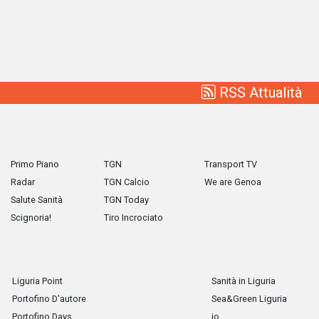
RSS Attualità
Primo Piano
TGN
Transport TV
Radar
TGN Calcio
We are Genoa
Salute Sanità
TGN Today
Scignoria!
Tiro Incrociato
Liguria Point
Sanità in Liguria
Portofino D'autore
Sea&Green Liguria
Portofino Days
io