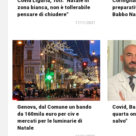
Covid Liguria, Toti: "Natale in
Corniglia
zona bianca, non è tollerabile
preparativ
pensare di chiudere"
Babbo Nat
17/11/2021
Genova, dal Comune un bando
Covid, Ba
da 160mila euro per civ e
quarta on
mercati per le luminarie di
salvo"
Natale