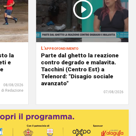
L'approfondimento
to la
Parte dal ghetto la reazione
eti e
contro degrado e malavita.
 e
Tacchini (Centro Est) a
Telenord: "Disagio sociale
avanzato"
08/08/2026
di Redazione
07/08/2026