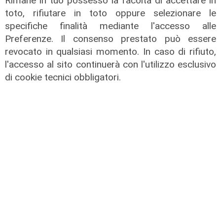
Rimane in tuo possesso la facoltà di accettare in
Creme solari e conservazione dei
toto, rifiutare in toto oppure selezionare le
farmaci in estate: cosa sapere
specifiche finalità mediante l'accesso alle
05/08/2026
Preferenze. Il consenso prestato può essere
di Filippo Serio
revocato in qualsiasi momento. In caso di rifiuto,
l'accesso al sito continuerà con l'utilizzo esclusivo
di cookie tecnici obbligatori.
Novità
Dimissioni in 24 ore dopo intervento
ad anca e ginocchia, via libera
all'ospedale San Martino