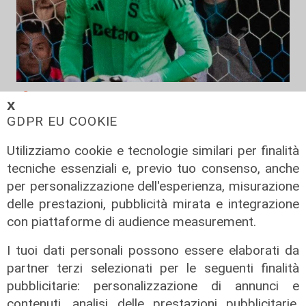
Calciomercato
𝗫
Sampdoria, porte girevoli: in arrivo
GDPR EU COOKIE
Vindahl, Ghidotti potrebbe salutare
Utilizziamo cookie e tecnologie similari per finalità
09/08/2026
tecniche essenziali e, previo tuo consenso, anche
di Redazione Sport
per personalizzazione dell'esperienza, misurazione
delle prestazioni, pubblicità mirata e integrazione
con piattaforme di audience measurement.
I tuoi dati personali possono essere elaborati da
partner terzi selezionati per le seguenti finalità
pubblicitarie: personalizzazione di annunci e
contenuti, analisi delle prestazioni pubblicitarie,