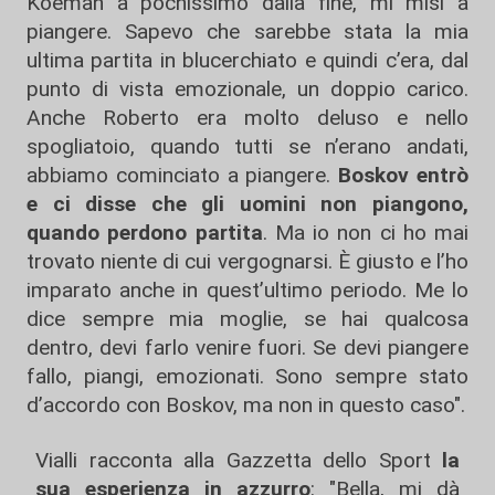
Koeman a pochissimo dalla fine, mi misi a
piangere. Sapevo che sarebbe stata la mia
ultima partita in blucerchiato e quindi c’era, dal
punto di vista emozionale, un doppio carico.
Anche Roberto era molto deluso e nello
spogliatoio, quando tutti se n’erano andati,
abbiamo cominciato a piangere.
Boskov entrò
e ci disse che gli uomini non piangono,
quando perdono
partita
. Ma io non ci ho mai
trovato niente di cui vergognarsi. È giusto e l’ho
imparato anche in quest’ultimo periodo. Me lo
dice sempre mia moglie, se hai qualcosa
dentro, devi farlo venire fuori. Se devi piangere
fallo, piangi, emozionati. Sono sempre stato
d’accordo con Boskov, ma non in questo caso".
Vialli racconta alla Gazzetta dello Sport
la
sua esperienza in azzurro
: "Bella, mi dà