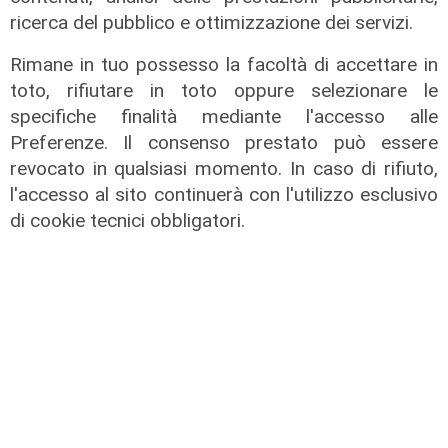
ricerca del pubblico e ottimizzazione dei servizi.
Rimane in tuo possesso la facoltà di accettare in
toto, rifiutare in toto oppure selezionare le
specifiche finalità mediante l'accesso alle
Preferenze. Il consenso prestato può essere
revocato in qualsiasi momento. In caso di rifiuto,
Test match
l'accesso al sito continuerà con l'utilizzo esclusivo
Sampdoria, Tutino arruolabile per il
di cookie tecnici obbligatori.
Parma: al Tardini oltre mille tifosi
blucerchiati
09/08/2026
di f.s.