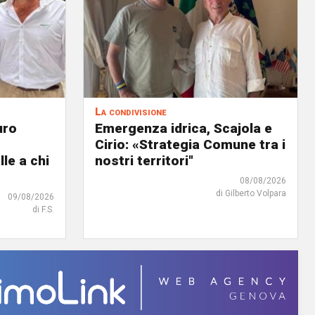
La condivisione
uro
Emergenza idrica, Scajola e
Cirio: «Strategia Comune tra i
lle a chi
nostri territori"
08/08/2026
di Gilberto Volpara
09/08/2026
di F.S.