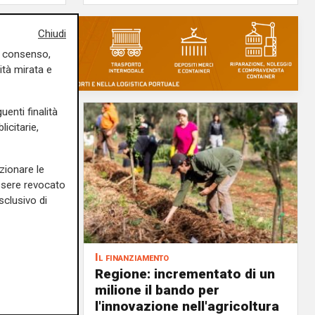
Chiudi
uo consenso,
ità mirata e
uenti finalità
icitarie,
zionare le
essere revocato
sclusivo di
Il finanziamento
revole
Regione: incrementato di un
anza.
milione il bando per
l'innovazione nell'agricoltura