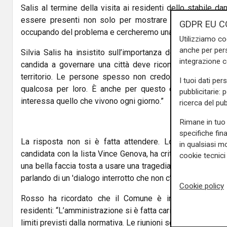
Salis al termine della visita ai residenti dello stabile 
essere presenti non solo per mostrare solidarietà, ma 
GDPR EU C
occupando del problema e cercheremo una soluzione in tem
Utilizziamo co
anche per pers
Silvia Salis ha insistito sull’importanza della relazione di
integrazione 
candida a governare una città deve riconoscere quando s
territorio. Le persone spesso non credono più che il
I tuoi dati per
qualcosa per loro. È anche per questo che siamo venut
pubblicitarie: 
interessa quello che vivono ogni giorno.”
ricerca del pub
Rimane in tuo 
specifiche fin
La risposta non si è fatta attendere. Lorenza Rosso, 
in qualsiasi mo
candidata con la lista Vince Genova, ha criticato duramente 
cookie tecnici 
una bella faccia tosta a usare una tragedia come questa p
parlando di un 'dialogo interrotto che non c’è mai stato'.”
Cookie policy
Rosso ha ricordato che il Comune è intervenuto fin d
residenti: “L’amministrazione si è fatta carico dell’accoglien
limiti previsti dalla normativa. Le riunioni sono state num