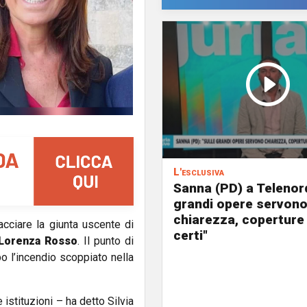
L'esclusiva
Sanna (PD) a Telenord
grandi opere servon
chiarezza, coperture
acciare la giunta uscente di
certi"
Lorenza Rosso
. Il punto di
po l’incendio scoppiato nella
istituzioni – ha detto Silvia