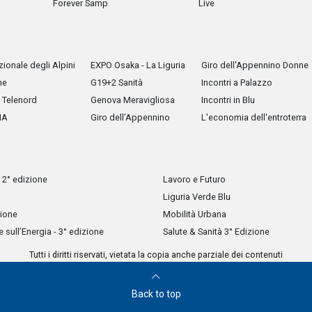
Forever Samp
Live
ionale degli Alpini
EXPO Osaka - La Liguria
Giro dell'Appennino Donne
he
G19+2 Sanità
Incontri a Palazzo
Telenord
Genova Meravigliosa
Incontri in Blu
IA
Giro dell'Appennino
L'economia dell'entroterra
 2° edizione
Lavoro e Futuro
Liguria Verde Blu
zione
Mobilità Urbana
sull’Energia - 3° edizione
Salute & Sanità 3° Edizione
Tutti i diritti riservati, vietata la copia anche parziale dei contenuti
Back to top