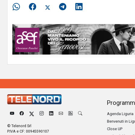
Programm
Agenda Liguria
Benvenuti in Lig
© Telenord Srl
Close UP
P.IVA e CF: 00945590107