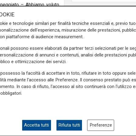
danneggiato – Abbiamo voluto
per ribadire che ci stiamo
OOKIE
pi rapidi.”
okie e tecnologie similari per finalità tecniche essenziali e, previo t
onalizzazione dell'esperienza, misurazione delle prestazioni, pubblic
retta con i cittadini: “Chi si
con piattaforme di audience measurement.
i è rotto il dialogo con il
 Comune possa davvero fare
sonali possono essere elaborati da partner terzi selezionati per le seg
i: per testimoniare che ci
personalizzazione di annunci e contenuti, analisi delle prestazioni pubbl
blico e ottimizzazione dei servizi.
possesso la facoltà di accettare in toto, rifiutare in toto oppure sele
alità mediante l'accesso alle Preferenze. Il consenso prestato può 
assessore all’Avvocatura e
mento. In caso di rifiuto, l'accesso al sito continuerà con l'utilizzo e
le parole di Salis: “Ci vuole
obbligatori.
er fare campagna elettorale,
L'esclusiva
Bordilli (Lega): "Favo
a subito per supportare i
alle norme anti - mar
Accetta tutti
Rifiuta tutti
Preferenze
za degli inquilini ben oltre i
Cpr necessario per
erose e il sostegno non è mai