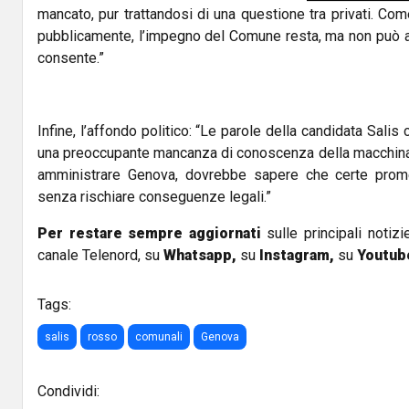
mancato, pur trattandosi di una questione tra privati. Co
pubblicamente, l’impegno del Comune resta, ma non può an
consente.”
Infine, l’affondo politico: “Le parole della candidata Sali
una preoccupante mancanza di conoscenza della macchina
amministrare Genova, dovrebbe sapere che certe pro
senza rischiare conseguenze legali.”
Per restare sempre aggiornati
sulle principali notizi
canale Telenord, su
Whatsapp,
su
Instagram
,
su
Youtub
Tags:
salis
rosso
comunali
Genova
Condividi: