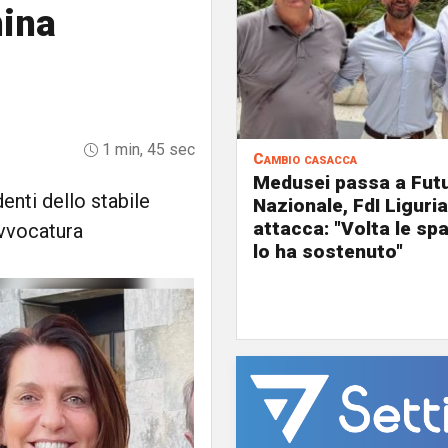
hina
1 min, 45 sec
Cambio casacca
Medusei passa a Fut
denti dello stabile
Nazionale, FdI Liguria
attacca: "Volta le spa
Avvocatura
lo ha sostenuto"