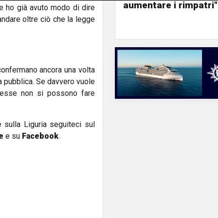
aumentare i rimpatri"
me ho già avuto modo di dire
dare oltre ciò che la legge
s confermano ancora una volta
 pubblica. Se davvero vuole
messe non si possono fare
e sulla Liguria seguiteci sul
e
e su
Facebook
.