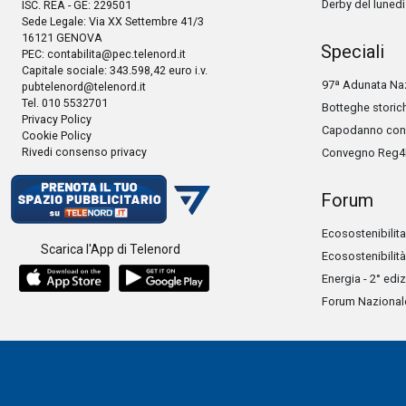
Derby del lunedì
ISC. REA - GE: 229501
Sede Legale: Via XX Settembre 41/3
16121 GENOVA
Speciali
PEC:
contabilita@pec.telenord.it
Capitale sociale: 343.598,42 euro i.v.
97ª Adunata Naz
pubtelenord@telenord.it
Tel. 010 5532701
Botteghe storic
Privacy Policy
Capodanno con 
Cookie Policy
Rivedi consenso privacy
Convegno Reg4
Forum
Ecosostenibilita
Scarica l'App di Telenord
Ecosostenibilità
Energia - 2° edi
Forum Nazionale 