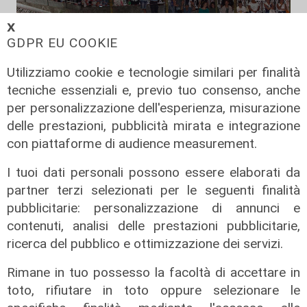
𝗫
GDPR EU COOKIE
Utilizziamo cookie e tecnologie similari per finalità
tecniche essenziali e, previo tuo consenso, anche
per personalizzazione dell'esperienza, misurazione
delle prestazioni, pubblicità mirata e integrazione
con piattaforme di audience measurement.
I tuoi dati personali possono essere elaborati da
partner terzi selezionati per le seguenti finalità
Il derby
pubblicitarie: personalizzazione di annunci e
Mignanego: il 28 agosto la partita
contenuti, analisi delle prestazioni pubblicitarie,
dell'estate, preti e suore contro
ricerca del pubblico e ottimizzazione dei servizi.
sindaci e parlamentari
Rimane in tuo possesso la facoltà di accettare in
08/08/2026
di Redazione
toto, rifiutare in toto oppure selezionare le