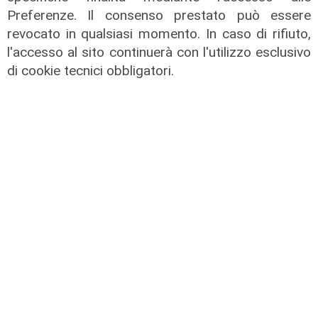
Preferenze. Il consenso prestato può essere
revocato in qualsiasi momento. In caso di rifiuto,
l'accesso al sito continuerà con l'utilizzo esclusivo
L'approfondimento
di cookie tecnici obbligatori.
Parte dal ghetto la reazione contro
degrado e malavita. Tacchini
(Centro Est) a Telenord: "Disagio
sociale avanzato"
07/08/2026