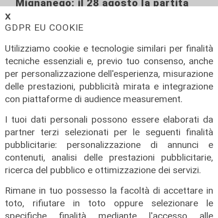
Mignanego: il 28 agosto la partita
dell'estate, preti e suore contro
𝗫
sindaci e parlamentari
GDPR EU COOKIE
08/08/2026
Utilizziamo cookie e tecnologie similari per finalità
di Redazione
tecniche essenziali e, previo tuo consenso, anche
per personalizzazione dell'esperienza, misurazione
delle prestazioni, pubblicità mirata e integrazione
con piattaforme di audience measurement.
I tuoi dati personali possono essere elaborati da
partner terzi selezionati per le seguenti finalità
pubblicitarie: personalizzazione di annunci e
contenuti, analisi delle prestazioni pubblicitarie,
ricerca del pubblico e ottimizzazione dei servizi.
Rimane in tuo possesso la facoltà di accettare in
toto, rifiutare in toto oppure selezionare le
specifiche finalità mediante l'accesso alle