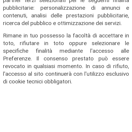
partner terzi selezionati per le seguenti finalità
pubblicitarie: personalizzazione di annunci e
contenuti, analisi delle prestazioni pubblicitarie,
ricerca del pubblico e ottimizzazione dei servizi.
Rimane in tuo possesso la facoltà di accettare in
toto, rifiutare in toto oppure selezionare le
specifiche finalità mediante l'accesso alle
Preferenze. Il consenso prestato può essere
revocato in qualsiasi momento. In caso di rifiuto,
l'accesso al sito continuerà con l'utilizzo esclusivo
di cookie tecnici obbligatori.
Il derby
Mignanego: il 28 agosto la partita
dell'estate, preti e suore contro
sindaci e parlamentari
08/08/2026
di Redazione