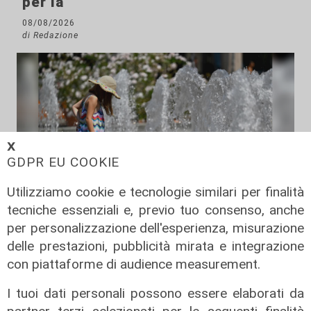
per la
08/08/2026
di Redazione
𝗫
GDPR EU COOKIE
Utilizziamo cookie e tecnologie similari per finalità
tecniche essenziali e, previo tuo consenso, anche
Le temperature
per personalizzazione dell'esperienza, misurazione
Genova, caldo torrido: bollino rosso
delle prestazioni, pubblicità mirata e integrazione
anche lunedì
con piattaforme di audience measurement.
08/08/2026
I tuoi dati personali possono essere elaborati da
di c.b.