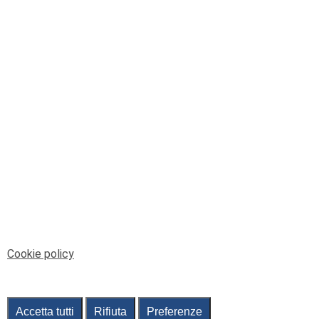
© Telenord Srl
P.IVA e CF: 00945590107 - ISC. REA - GE: 229501
Sede Legale: Via XX Settembre 41/3, 16121 GENOVA
PEC: contabilita@pec.telenord.it
Capitale sociale: 343.598,42 euro i.v.
Tutti i diritti riservati, vietata la copia anche parziale
dei contenuti
pubtelenord@telenord.it
Tel. 010 55 32 701
Informativa della privacy
|
Gestisci consenso
Cookie policy
Accetta tutti
Rifiuta
Preferenze