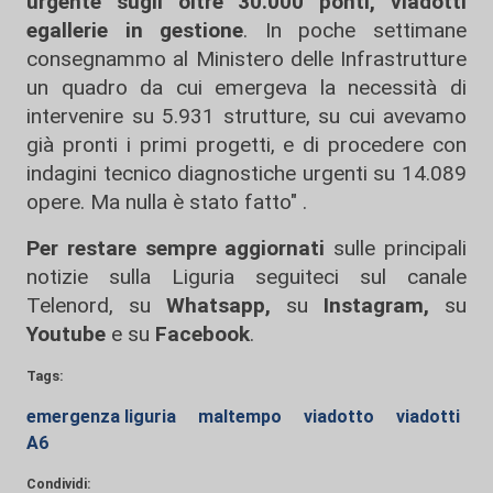
urgente sugli oltre 30.000 ponti, viadotti
egallerie in gestione
. In poche settimane
consegnammo al Ministero delle Infrastrutture
un quadro da cui emergeva la necessità di
intervenire su 5.931 strutture, su cui avevamo
già pronti i primi progetti, e di procedere con
indagini tecnico diagnostiche urgenti su 14.089
opere. Ma nulla è stato fatto" .
Per restare sempre aggiornati
sulle principali
notizie sulla Liguria seguiteci sul canale
Telenord, su
Whatsapp,
su
Instagram
,
su
Youtube
e su
Facebook
.
Tags:
emergenza liguria
maltempo
viadotto
viadotti
A6
Condividi: