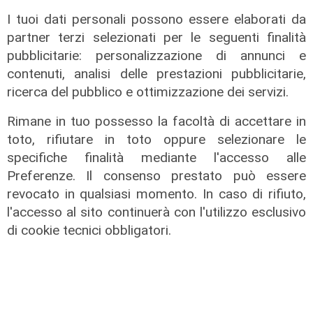
I tuoi dati personali possono essere elaborati da
Programma
partner terzi selezionati per le seguenti finalità
Genova si prepara all'autunno: oltre
pubblicitarie: personalizzazione di annunci e
due milioni di euro per la pulizia di
contenuti, analisi delle prestazioni pubblicitarie,
rivi e torrenti
ricerca del pubblico e ottimizzazione dei servizi.
07/08/2026
Rimane in tuo possesso la facoltà di accettare in
di r.c.
toto, rifiutare in toto oppure selezionare le
specifiche finalità mediante l'accesso alle
Preferenze. Il consenso prestato può essere
revocato in qualsiasi momento. In caso di rifiuto,
l'accesso al sito continuerà con l'utilizzo esclusivo
di cookie tecnici obbligatori.
La posizione