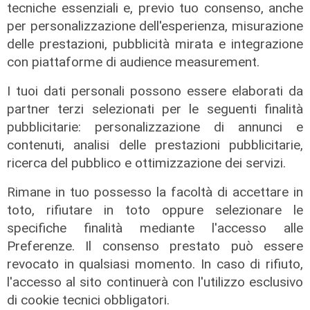
tecniche essenziali e, previo tuo consenso, anche
per personalizzazione dell'esperienza, misurazione
delle prestazioni, pubblicità mirata e integrazione
con piattaforme di audience measurement.
I tuoi dati personali possono essere elaborati da
partner terzi selezionati per le seguenti finalità
pubblicitarie: personalizzazione di annunci e
contenuti, analisi delle prestazioni pubblicitarie,
ricerca del pubblico e ottimizzazione dei servizi.
Lo scenario
Rimane in tuo possesso la facoltà di accettare in
Energia, consumi in calo ma la
toto, rifiutare in toto oppure selezionare le
transizione italiana rallenta:
specifiche finalità mediante l'accesso alle
petrolio giù del 4%, elettricità ai
Preferenze. Il consenso prestato può essere
massimi da dieci anni
revocato in qualsiasi momento. In caso di rifiuto,
l'accesso al sito continuerà con l'utilizzo esclusivo
31/07/2026
di R.S.
di cookie tecnici obbligatori.