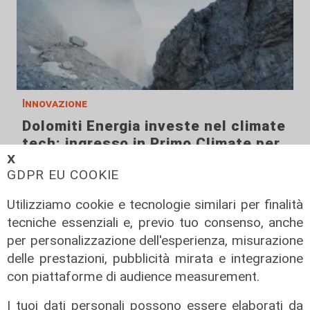
Innovazione
Dolomiti Energia investe nel climate
tech: ingresso in Primo Climate per
accelerare la transizione
𝗫
GDPR EU COOKIE
energetica
02/08/2026
Utilizziamo cookie e tecnologie similari per finalità
di R.S.
tecniche essenziali e, previo tuo consenso, anche
per personalizzazione dell'esperienza, misurazione
delle prestazioni, pubblicità mirata e integrazione
con piattaforme di audience measurement.
I tuoi dati personali possono essere elaborati da